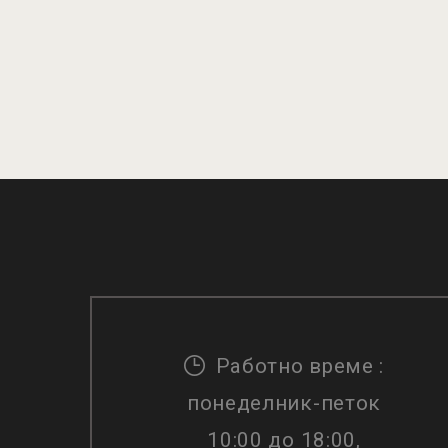
Работно време :
понеделник-петок
10:00 до 18:00,