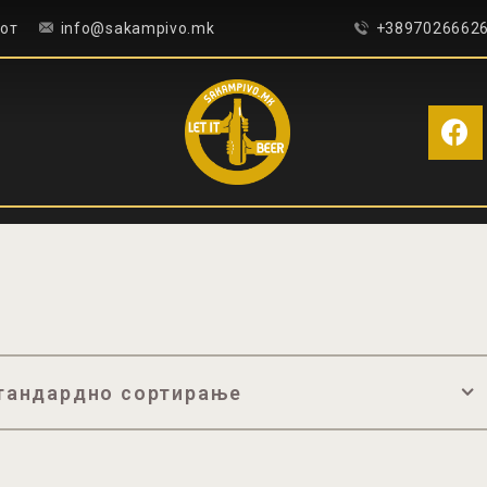
ПОЧЕТНА
сот
info@sakampivo.mk
+3897026662
БЛОГ
КОНТАКТ
ПИВОТЕКА
РЕЦЕНЗИИ
SEARCH