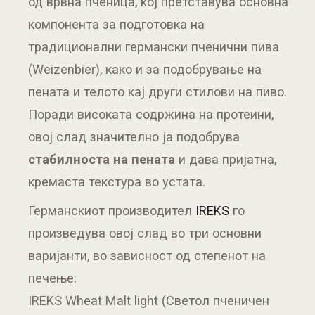
од врвна пченица, кој претставува основна
компонента за подготовка на
традиционални германски пченични пива
(Weizenbier), како и за подобрување на
пената и телото кај други стилови на пиво.
Поради високата содржина на протеини,
овој слад значително ја подобрува
стабилноста на пената
и дава пријатна,
кремаста текстура во устата.
Германскиот производител
IREKS
го
произведува овој слад во три основни
варијанти, во зависност од степенот на
печење:
IREKS Wheat Malt light (Светол пченичен