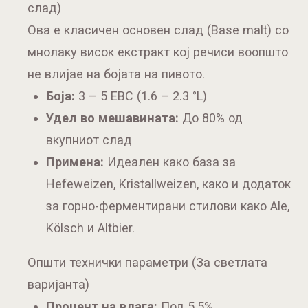
слад)
Ова е класичен основен слад (Base malt) со
мнолаку висок екстракт кој речиси воопшто
не влијае на бојата на пивото.
Боја:
3 – 5 EBC (1.6 – 2.3 °L)
Удел во мешавината:
До 80% од
вкупниот слад
Примена:
Идеален како база за
Hefeweizen, Kristallweizen, како и додаток
за горно-ферментирани стилови како Ale,
Kölsch и Altbier.
Општи технички параметри (За светлата
варијанта)
Процент на влага:
Под 5.5%