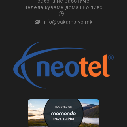
сабота не работиме
недела куваме домашно пиво
info@sakampivo.mk