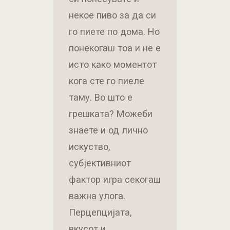
некое пиво за да си
го пиете по дома. Но
понекогаш тоа и не е
исто како моментот
кога сте го пиеле
таму. Во што е
грешката? Можеби
знаете и од лично
искуство,
субјективниот
фактор игра секогаш
важна улога.
Перцепцијата,
вкусот и