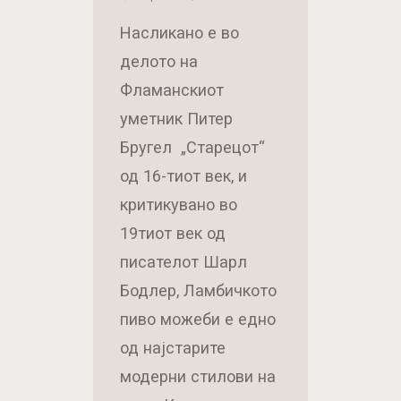
Насликано е во
делото на
Фламанскиот
уметник Питер
Бругел „Старецот“
од 16-тиот век, и
критикувано во
19тиот век од
писателот Шарл
Бодлер, Ламбичкото
пиво можеби е едно
од најстарите
модерни стилови на