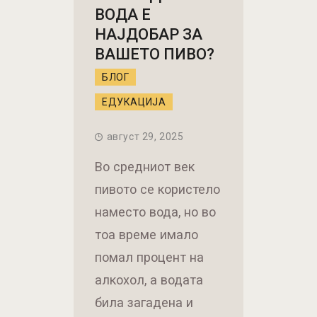
ВОДА Е
НАЈДОБАР ЗА
ВАШЕТО ПИВО?
БЛОГ
ЕДУКАЦИЈА
август 29, 2025
Во средниот век
пивото се користело
наместо вода, но во
тоа време имало
помал процент на
алкохол, а водата
била загадена и