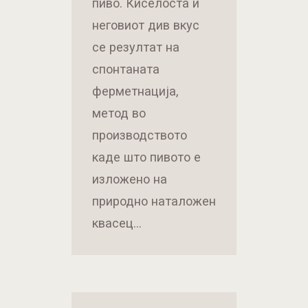
пиво. Киселоста и
неговиот див вкус
се резултат на
спонтаната
ферметнација,
метод во
производството
каде што пивото е
изложено на
природно наталожен
квасец…