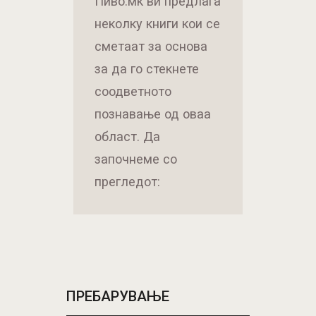
Пиво.мк ви предлага
неколку книги кои се
сметаат за основа
за да го стекнете
соодветното
познавање од оваа
област. Да
започнеме со
прегледот:
ПРЕБАРУВАЊЕ