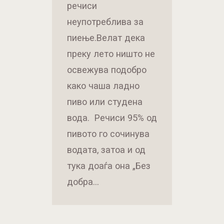
речиси
неупотреблива за
пиење.Велат дека
преку лето ништо не
освежува подобро
како чаша ладно
пиво или студена
вода. Речиси 95% од
пивото го сочинува
водата, затоа и од
тука доаѓа она „Без
добра…