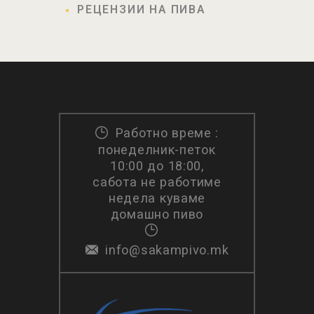
РЕЦЕНЗИИ НА ПИВА
Работно време :
понеделник-петок
10:00 до 18:00,
сабота не работиме
недела куваме
домашно пиво
info@sakampivo.mk