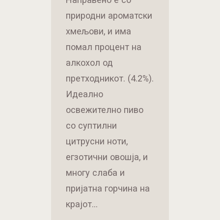
природни ароматски
хмељови, и има
помал процент на
алкохол од
претходникот. (4.2%).
Идеално
освежително пиво
со суптилни
цитрусни ноти,
егзотични овошја, и
многу слаба и
пријатна горчина на
крајот…