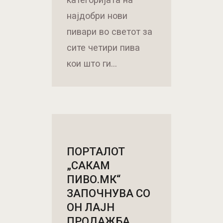
најдобри нови
пивари во светот за
сите четири пива
кои што ги…
ПОРТАЛОТ
„САКАМ
ПИВО.МК“
ЗАПОЧНУВА СО
ОН ЛАЈН
ПРОДАЖБА