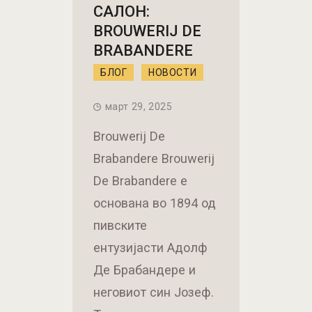
САЛОН:
BROUWERIJ DE
BRABANDERE
БЛОГ
НОВОСТИ
март 29, 2025
Brouwerij De
Brabandere Brouwerij
De Brabandere е
основана во 1894 од
пивските
ентузијасти Адолф
Де Брабандере и
неговиот син Јозеф.