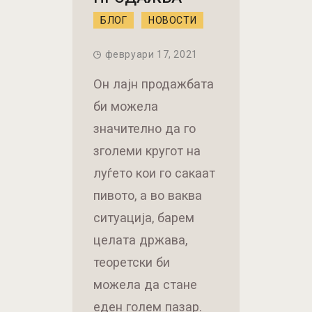
БЛОГ
НОВОСТИ
февруари 17, 2021
Он лајн продажбата
би можела
значително да го
зголеми кругот на
луѓето кои го сакаат
пивото, а во ваква
ситуација, барем
целата држава,
теоретски би
можела да стане
еден голем пазар.