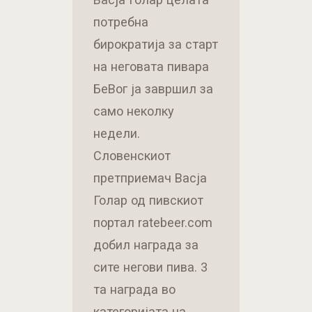
потребна
бирократија за старт
на неговата пивара
БеВог ја завршил за
само неколку
недели.
Словенскиот
претприемач Васја
Голар од пивскиот
портал ratebeer.com
добил награда за
сите негови пива. 3
та награда во
категоријата на