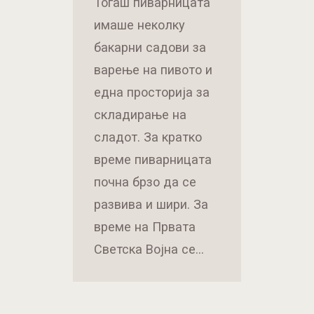
Тогаш пиварницата
имаше неколку
бакарни садови за
варење на пивото и
една просторија за
складирање на
сладот. За кратко
време пиварницата
почна брзо да се
развива и шири. За
време на Првата
Светска Војна се…