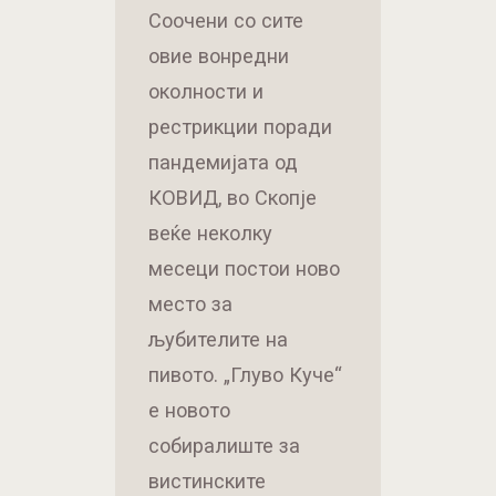
Соочени со сите
овие вонредни
околности и
рестрикции поради
пандемијата од
КОВИД, во Скопје
веќе неколку
месеци постои ново
место за
љубителите на
пивото. „Глуво Куче“
е новото
собиралиште за
вистинските