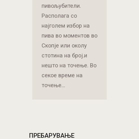
пивољубители.
Располага со
најголем избор на
пива во моментов во
Скопје или околу
стотина на број.и
нешто на точење. Во
секое време на
точење…
ПРЕБАРУВАЊЕ