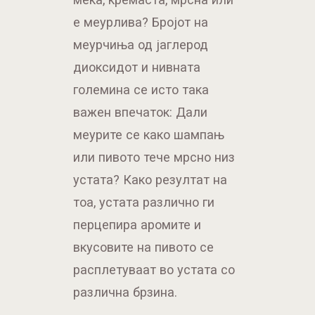
е меурлива? Бројот на
меурчиња од јаглерод
диоксидот и нивната
големина се исто така
важен впечаток: Дали
меурите се како шампањ
или пивото тече мрсно низ
устата? Како резултат на
тоа, устата различно ги
перцепира аромите и
вкусовите на пивото се
расплетуваат во устата со
различна брзина.