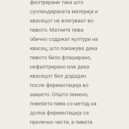
филтрирани така што
суспендираната материја и
квасецот не влегуваат во
пивото. Матните пива
обично содржат култури на
квасец, што покажува дека
пивото било флаширано,
нефилтрирано или дека
квасецот бил додаден
после ферментација во
шишето. Општо земено,
повеќето пива со метод на
долна ферментација се
прилично чисти, а пивата