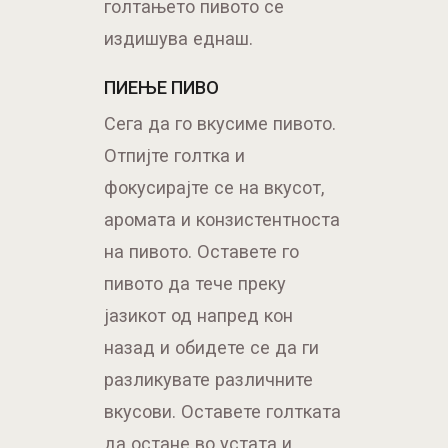
голтањето пивото се
издишува еднаш.
ПИЕЊЕ ПИВО
Сега да го вкусиме пивото.
Отпијте голтка и
фокусирајте се на вкусот,
аромата и конзистентноста
на пивото. Оставете го
пивото да тече преку
јазикот од напред кон
назад и обидете се да ги
разликувате различните
вкусови. Оставете голтката
да остане во устата и