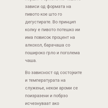
зависи од формата на
пивото кое што го
дегустирате. Во принцип
колку е пивото потешко ии
има повисок процент на
алкохол, барачаша со
пошироко грло и поголема
чаша.
Во зависност од состојките
и температурата на
служење, некои ароми се
поизразени и побрзо
исчезнуваат ако