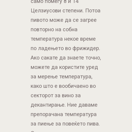
само помеѓу 8 и 14
Целзиусови степени. Потоа
пивото може да се загрее
повторно на собна
температура некое време
по ладењето во фрижидер.
Ако сакате да знаете точно,
можете да користите уред
за мерење температура,
како што е вообичаено во
секторот за вино за
декантирање. Ние даваме
препорачана температура
за пиење за повеќето пива.