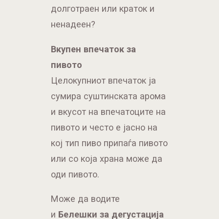
долготраен или краток и
ненадеен?
Вкупен впечаток за
пивото
Целокупниот впечаток ја
сумира суштинската арома
и вкусот на впечатоците на
пивото и често е јасно на
кој тип пиво припаѓа пивото
или со која храна може да
оди пивото.
Може да водите
и
Белешки за дегустација