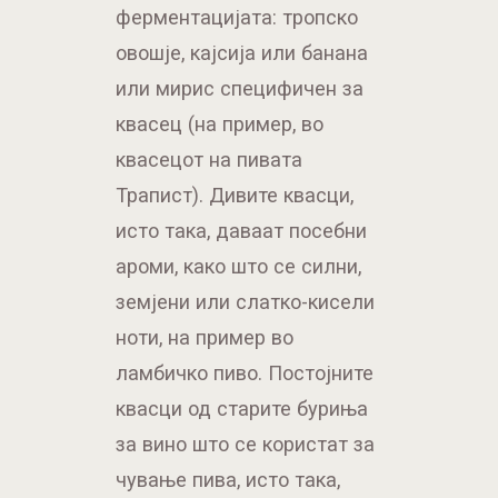
ферментацијата: тропско
овошје, кајсија или банана
или мирис специфичен за
квасец (на пример, во
квасецот на пивата
Трапист). Дивите квасци,
исто така, даваат посебни
ароми, како што се силни,
земјени или слатко-кисели
ноти, на пример во
ламбичко пиво. Постојните
квасци од старите буриња
за вино што се користат за
чување пива, исто така,