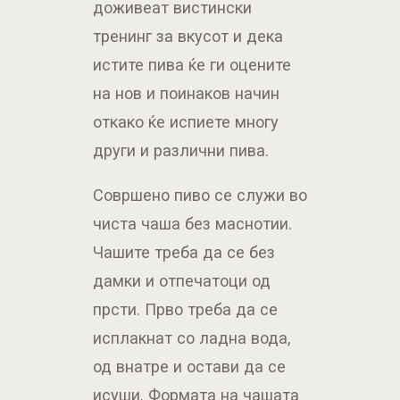
доживеат вистински
тренинг за вкусот и дека
истите пива ќе ги оцените
на нов и поинаков начин
откако ќе испиете многу
други и различни пива.
Совршено пиво се служи во
чиста чаша без маснотии.
Чашите треба да се без
дамки и отпечатоци од
прсти. Прво треба да се
исплакнат со ладна вода,
од внатре и остави да се
исуши. Формата на чашата