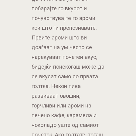
побарајте го вкусот и
почувствувајте го ароми
кои што ги препознавате.
Првите ароми што ви
доаѓаат на ум често се
нарекуваат почетен вкус,
бидејќи понекогаш може да
се вкусат само со првата
голтка. Некои пива
развиваат овошни,
горчливи или ароми на
печено кафе, карамела и
чоколадо уште од самиот
почеток. Ако голтате, тогаш