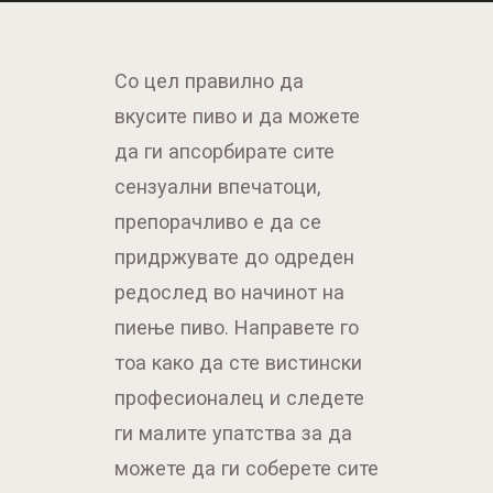
Со цел правилно да
вкусите пиво и да можете
да ги апсорбирате сите
сензуални впечатоци,
препорачливо е да се
придржувате до одреден
редослед во начинот на
пиење пиво. Направете го
тоа како да сте вистински
професионалец и следете
ги малите упатства за да
можете да ги соберете сите