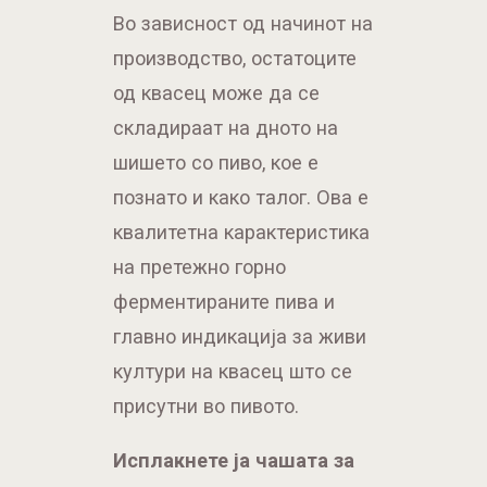
Во зависност од начинот на
производство, остатоците
од квасец може да се
складираат на дното на
шишето со пиво, кое е
познато и како талог. Ова е
квалитетна карактеристика
на претежно горно
ферментираните пива и
главно индикација за живи
култури на квасец што сe
присутни во пивото.
Исплакнете ја чашата за