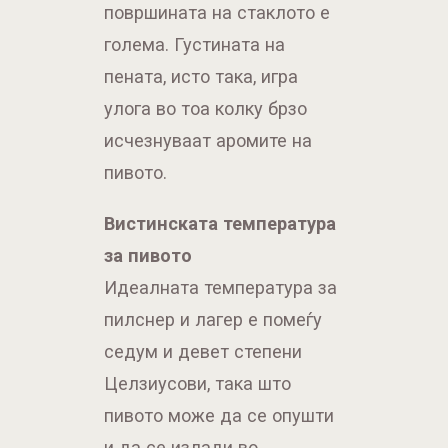
површината на стаклото е
голема. Густината на
пената, исто така, игра
улога во тоа колку брзо
исчезнуваат аромите на
пивото.
Вистинската температура
за пивото
Идеалната температура за
пилснер и лагер е помеѓу
седум и девет степени
Целзиусови, така што
пивото може да се опушти
и да се излади во