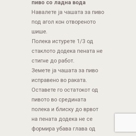
пиво со ладна вода
Навалете ја чашата за пиво
под агол кон отвореното
шише.
Полека истурете 1/3 од
стаклото додека пената не
стигне до работ.
Земете ја чашата за пиво
исправено во раката.
Оставете го остатокот од
пивото во средината
полека и блиску до врвот
на пената додека не се
формира убава глава од