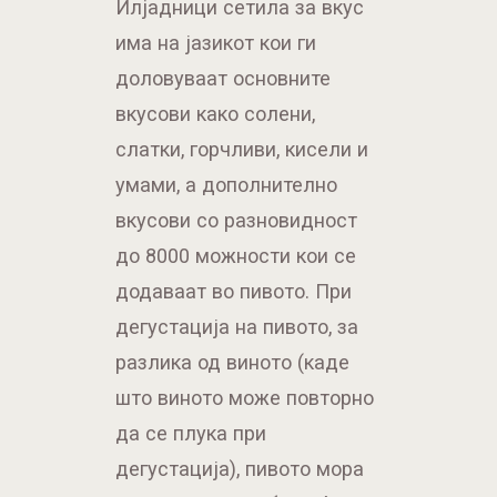
Илјадници сетила за вкус
има на јазикот кои ги
доловуваат основните
вкусови како солени,
слатки, горчливи, кисели и
умами, а дополнително
вкусови со разновидност
до 8000 можности кои се
додаваат во пивото. При
дегустација на пивото, за
разлика од виното (каде
што виното може повторно
да се плука при
дегустација), пивото мора