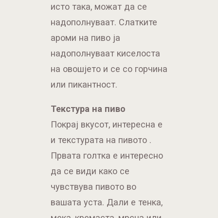
исто така, можат да се
надополнуваат. Слатките
ароми на пиво ја
надополнуваат киселоста
на овошјето и се со горчина
или пикантност.
Текстура на пиво
Покрај вкусот, интересна е
и текстурата на пивото .
Првата голтка е интересно
да се види како се
чувствува пивото во
вашата уста. Дали е тенка,
мека, кремаста, мрсна или