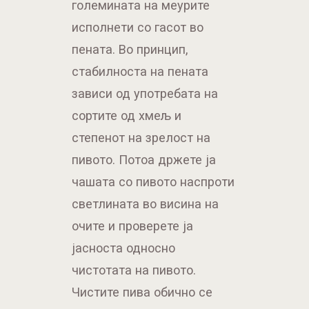
големината на меурите
исполнети со гасот во
пената. Во принцип,
стабилноста на пената
зависи од употребата на
сортите од хмељ и
степенот на зрелост на
пивото. Потоа држете ја
чашата со пивото наспроти
светлината во висина на
очите и проверете ја
јасноста односно
чистотата на пивото.
Чистите пива обично се