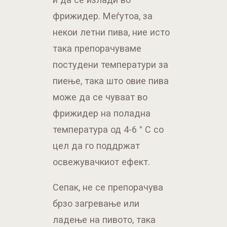
фрижидер. Меѓутоа, за
некои летни пива, ние исто
така препорачуваме
постудени температури за
пиење, така што овие пива
може да се чуваат во
фрижидер на поладна
температура од 4-6 ° C со
цел да го поддржат
освежувачкиот ефект.
Сепак, не се препорачува
брзо загревање или
ладење на пивото, така