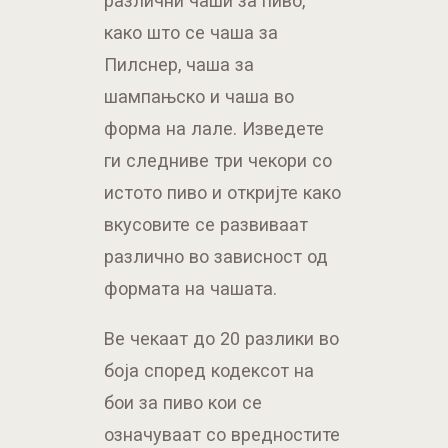
различни чаши за пиво,
како што се чаша за
Пилснер, чаша за
шампањско и чаша во
форма на лале. Изведете
ги следниве три чекори со
истото пиво и откријте како
вкусовите се развиваат
различно во зависност од
формата на чашата.
Ве чекаат до 20 разлики во
боја според кодексот на
бои за пиво кои се
означуваат со вредностите