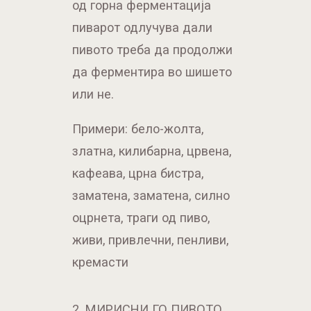
од горна ферментација
пиварот одлучува дали
пивото треба да продолжи
да ферментира во шишето
или не.
Примери: бело-жолта,
златна, килибарна, црвена,
кафеава, црна бистра,
заматена, заматена, силно
оцрнета, траги од пиво,
живи, привлечни, пенливи,
кремасти
2. МИРИСНИ ГО ПИВОТО