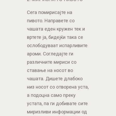
Сега помирисајте на
пивото. Направете со
чашата еден кружен тек и
вртете ја, бидејќи така се
ослободуваат испарливите
ароми. Согледајте ги
различните мириси со
ставање на носот во
чашата. Дишете длабоко
низ носот со отворена уста,
а подоцна само преку
устата, па ги добивате сите
миризливи информации од