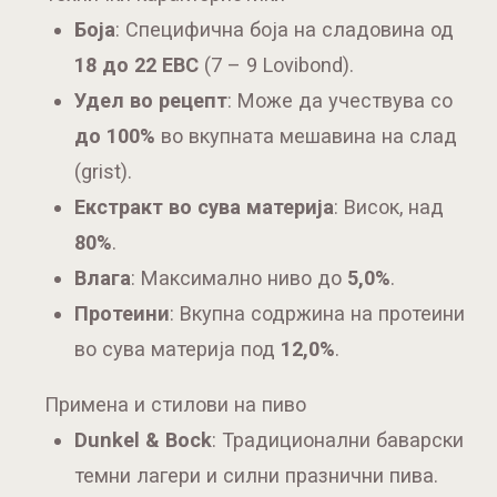
Боја
: Специфична боја на сладовина од
18 до 22 EBC
(7 – 9 Lovibond).
Удел во рецепт
: Може да учествува со
до 100%
во вкупната мешавина на слад
(grist).
Екстракт во сува материја
: Висок, над
80%
.
Влага
: Максимално ниво до
5,0%
.
Протеини
: Вкупна содржина на протеини
во сува материја под
12,0%
.
Примена и стилови на пиво
Dunkel & Bock
: Традиционални баварски
темни лагери и силни празнични пива.