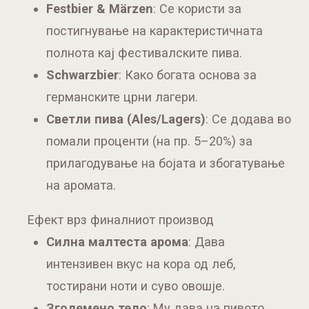
Festbier & Märzen
: Се користи за
постигнување на карактеристичната
полнота кај фестивалските пива.
Schwarzbier
: Како богата основа за
германските црни лагери.
Светли пива (Ales/Lagers)
: Се додава во
помали проценти (на пр. 5–20%) за
прилагодување на бојата и збогатување
на аромата.
Ефект врз финалниот производ
Силна малтеста арома
: Дава
интензивен вкус на кора од леб,
тостирани ноти и суво овошје.
Зголемено тело
: Му дава на пивото