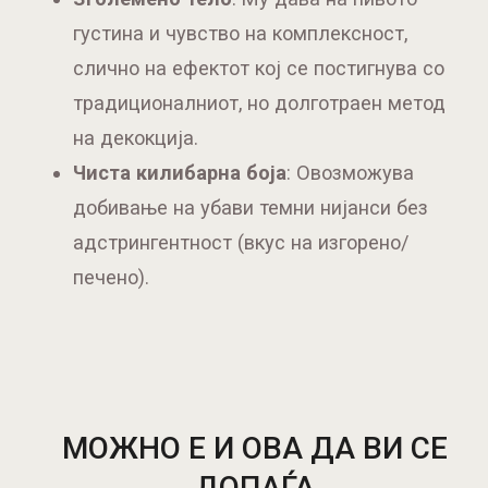
густина и чувство на комплексност,
слично на ефектот кој се постигнува со
традиционалниот, но долготраен метод
на декокција.
Чиста килибарна боја
: Овозможува
добивање на убави темни нијанси без
адстрингентност (вкус на изгорено/
печено).
МОЖНО Е И ОВА ДА ВИ СЕ
ДОПАЃА