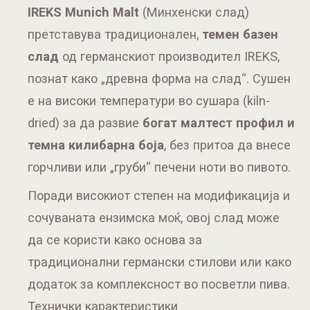
IREKS Munich Malt
(Минхенски слад)
претставува традиционален,
темен базен
слад
од германскиот производител IREKS,
познат како „древна форма на слад“. Сушен
е на високи температури во сушара (kiln-
dried) за да развие
богат малтест профил и
темна килибарна боја
, без притоа да внесе
горчливи или „груби“ печени ноти во пивото.
Поради високиот степен на модификација и
сочуваната ензимска моќ, овој слад може
да се користи како основа за
традиционални германски стилови или како
додаток за комплексност во посветли пива.
Технички карактеристики