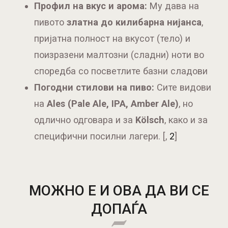
Профил на вкус и арома:
Му дава на
пивото
златна до килибарна нијанса
,
пријатна полност на вкусот (тело) и
поизразени малтозни (сладни) ноти во
споредба со посветлите базни сладови
Погодни стилови на пиво:
Сите видови
на
Ales (Pale Ale, IPA, Amber Ale)
, но
одлично одговара и за
Kölsch
, како и за
специфични посилни лагери.
[,
2
]
МОЖНО Е И ОВА ДА ВИ СЕ
ДОПАЃА