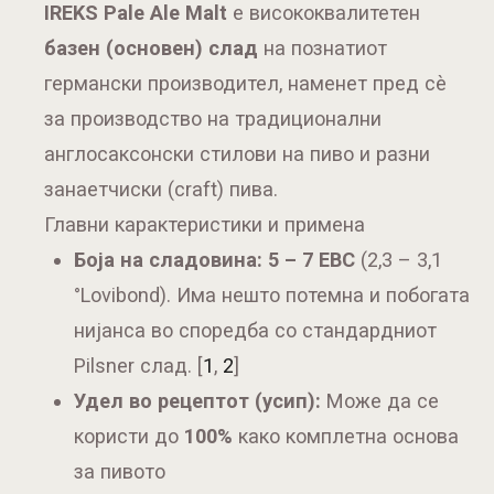
IREKS Pale Ale Malt
е висококвалитетен
базен (основен) слад
на познатиот
германски производител, наменет пред сè
за производство на традиционални
англосаксонски стилови на пиво и разни
занаетчиски (craft) пива.
Главни карактеристики и примена
Боја на сладовина:
5 – 7 EBC
(2,3 – 3,1
°Lovibond). Има нешто потемна и побогата
нијанса во споредба со стандардниот
Pilsner слад.
[
1
,
2
]
Удел во рецептот (усип):
Може да се
користи до
100%
како комплетна основа
за пивото