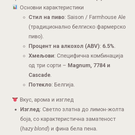
Основни карактеристики
Стил на пиво
: Saison / Farmhouse Ale
(традиционално белгиско фармерско
пиво).
Процент на алкохол (ABV)
:
6.5%
.
Хмељови
: Специфична комбинација
од три сорти –
Magnum, 7784 и
Cascade
.
Потекло
: Белгија.
Вкус, арома и изглед
Изглед
: Светло златна до лимон-жолта
боја, со карактеристична заматеност
(
hazy blond
) и фина бела пена.