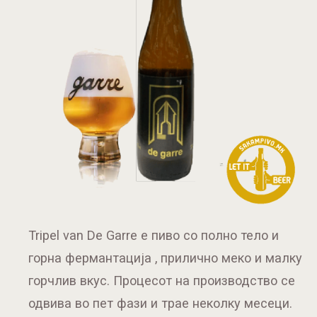
Tripel van De Garre е пиво со полно тело и
горна фермантација , прилично меко и малку
горчлив вкус. Процесот на производство се
одвива во пет фази и трае неколку месеци.