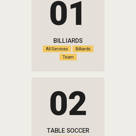
01
BILLIARDS
All Services
Billiards
Team
02
TABLE SOCCER