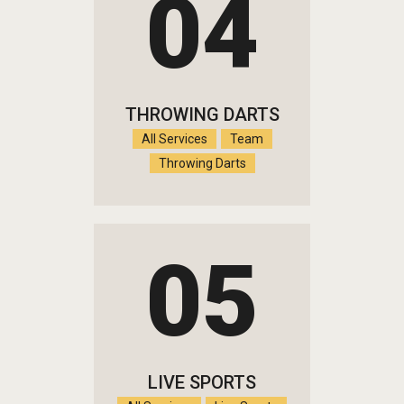
04
THROWING DARTS
All Services
Team
Throwing Darts
05
LIVE SPORTS