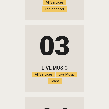
All Services
Table soccer
03
LIVE MUSIC
All Services
Live Music
Team