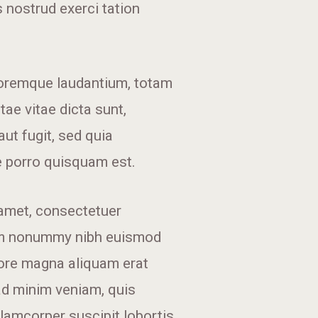
 nostrud exerci tation
oloremque laudantium, totam
tae vitae dicta sunt,
ut fugit, sed quia
e porro quisquam est.
amet, consectetuer
iam nonummy nibh euismod
lore magna aliquam erat
 ad minim veniam, quis
llamcorper suscipit lobortis