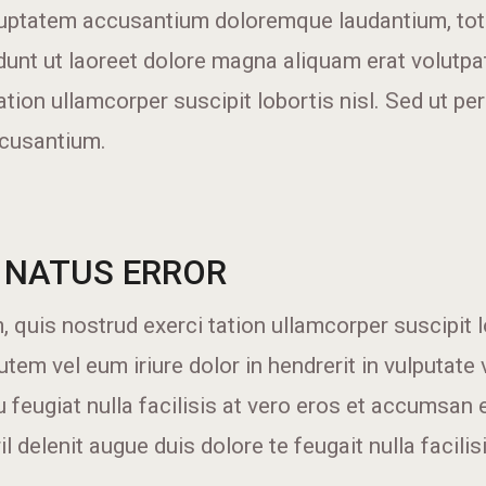
voluptatem accusantium doloremque laudantium, t
nt ut laoreet dolore magna aliquam erat volutpat
ation ullamcorper suscipit lobortis nisl. Sed ut pe
ccusantium.
 NATUS ERROR
 quis nostrud exerci tation ullamcorper suscipit lo
m vel eum iriure dolor in hendrerit in vulputate 
u feugiat nulla facilisis at vero eros et accumsan 
l delenit augue duis dolore te feugait nulla facilisi