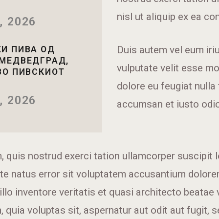
nisl ut aliquip ex ea 
, 2026
Duis autem vel eum iriur
И ПИВА ОД
 МЕДВЕДГРАД,
vulputate velit esse mo
ВО ПИВСКИОТ
dolore eu feugiat nulla 
, 2026
accumsan et iusto odio
 quis nostrud exerci tation ullamcorper suscipit lo
iste natus error sit voluptatem accusantium dolo
lo inventore veritatis et quasi architecto beatae v
quia voluptas sit, aspernatur aut odit aut fugit,