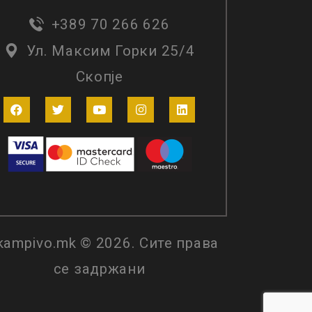
+389 70 266 626
Ул. Максим Горки 25/4
Скопје
kampivo.mk © 2026. Сите права
се задржани