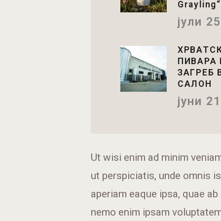
Grayling“
јули 25
ХРВАТСК
ПИВАРА
ЗАГРЕБ 
САЛОН
јуни 21
Ut wisi enim ad minim veniam,
ut perspiciatis, unde omnis 
aperiam eaque ipsa, quae ab il
nemo enim ipsam voluptatem, 