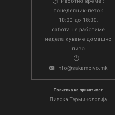
Работно време :
понеделник-петок
10:00 до 18:00,
сабота не работиме
недела куваме домашно
пиво
info@sakampivo.mk
Политика на приватност
Пивска Терминологија