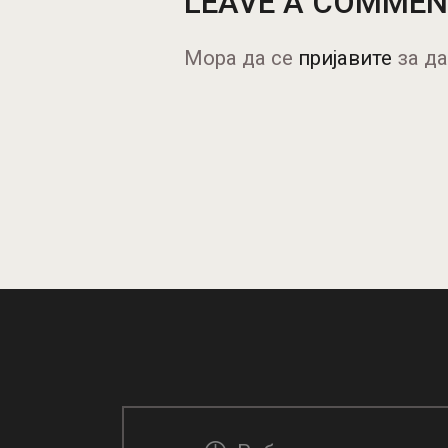
LEAVE A COMME
Мора да се
пријавите
за да