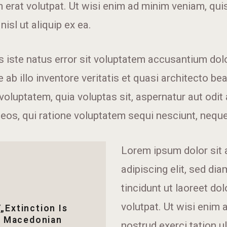
 erat volutpat. Ut wisi enim ad minim veniam, quis
nisl ut aliquip ex ea.
is iste natus error sit voluptatem accusantium d
ab illo inventore veritatis et quasi architecto bea
luptatem, quia voluptas sit, aspernatur aut odit a
os, qui ratione voluptatem sequi nesciunt, nequ
Lorem ipsum dolor sit 
adipiscing elit, sed d
tincidunt ut laoreet do
volutpat. Ut wisi enim
Extinction Is
: Macedonian
nostrud exerci tation u