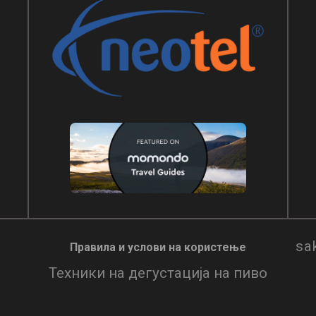
sa
Правила и услови нa користење
Техники на дегустација на пиво