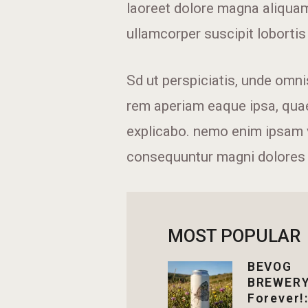
laoreet dolore magna aliquam
ullamcorper suscipit lobortis 
Sd ut perspiciatis, unde omn
rem aperiam eaque ipsa, quae 
explicabo. nemo enim ipsam vo
consequuntur magni dolores e
MOST POPULAR
BEVOG
BREWERY„
Forever!