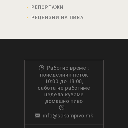
РЕПОРТАЖИ
РЕЦЕНЗИИ НА ПИВА
Работно време :
понеделник-петок
10:00 до 18:00,
сабота не работиме
недела куваме
домашно пиво
info@sakampivo.mk