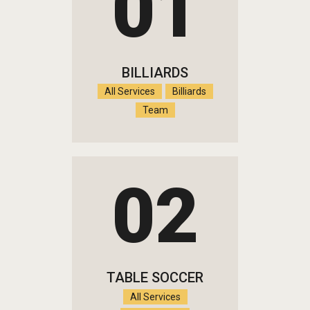
01
BILLIARDS
All Services
Billiards
Team
02
TABLE SOCCER
All Services