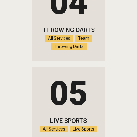
04
THROWING DARTS
All Services
Team
Throwing Darts
05
LIVE SPORTS
All Services
Live Sports