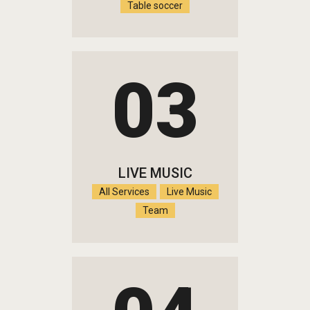
Table soccer
03
LIVE MUSIC
All Services
Live Music
Team