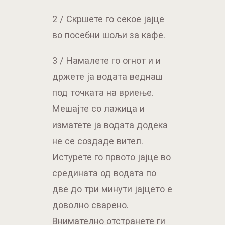
2 / Скршете го секое јајце
во посебни шољи за кафе.
3 / Намалете го огнот и и
држете ја водата веднаш
под точката на вриење.
Мешајте со лажица и
изматете ја водата додека
не се создаде вител.
Истурете го првото јајце во
средината од водата по
две до три минути јајцето е
доволно сварено.
Внимателно отстранете ги