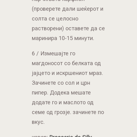
(проверете дали шеќерот и
солта се целосно
растворени) оставете да се
маринира 10-15 минути.
6 / Измешајте го
магдоносот со белката од
јајцето и искршениот мраз.
Зачинете со сол и црн
пипер. Додека мешате
додате го и маслото од
семе од грозје. зачинете по
вкус.