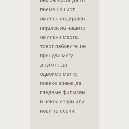
неможноста да го
пиеме нашиот
омилен социјален
пијалок на нашите
омилени места,
тоест пабовите, не
принуди меѓу
другото да
одвоиме малку
повеќе време да
гледаме филмови
и некои стари или
нови тв серии.