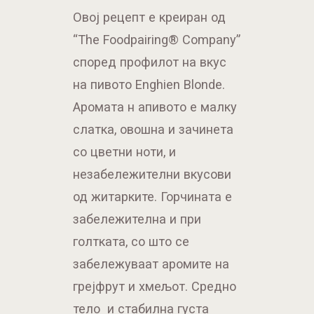
Овој рецепт е креиран од
“The Foodpairing® Company”
според профилот на вкус
на пивото Enghien Blonde.
Aромата н апивото е малку
слатка, овошна и зачинета
со цветни ноти, и
незабележителни вкусови
од житарките. Горчината е
забележителна и при
голтката, со што се
забележуваат аромите на
грејфрут и хмељот. Средно
тело и стабилна густа