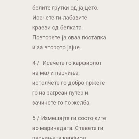
белите грутки од јајцето.
Исечете ги лабавите
краеви од белката.
Повторете ја оваа постапка
и за второто јајце.
4 / Исечете го карфиолот
на мали парчиња.
истолчете го добро пржете
го на загреан путер и
зачинете го по желба.
5 / Измешајте ги состојките
во маринадата. Ставете ги
парчињата карфиол