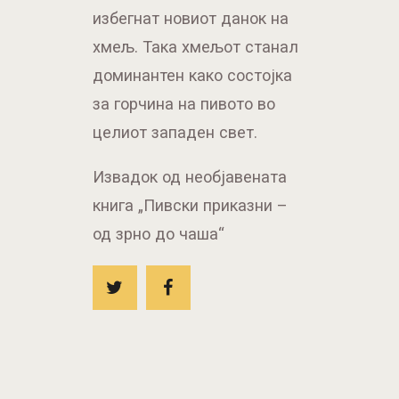
избегнат новиот данок на
хмељ. Така хмељот станал
доминантен како состојка
за горчина на пивото во
целиот западен свет.
Извадок од необјавената
книга „Пивски приказни –
од зрно до чаша“