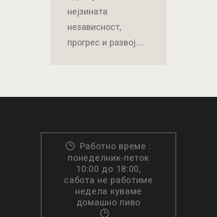
нејзината
независност,
прогрес и развој.…
Работно време :
понеделник-петок
10:00 до 18:00,
сабота не работиме
недела куваме
домашно пиво