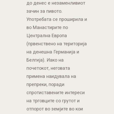
до денес е незаменливиот
зачин за пивото.
Употребата се проширила и
во Манастирите по
Централна Европа
(првенствено на територија
на денешна Германија и
Белгија). Иако на
почетокот, неговата
примена наидувала на
препреки, поради
спротиставените интереси
на трговците со грутот и
отпорот во земјите во кои