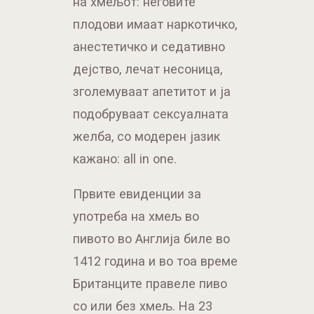
на хмељот: неговите
плодови имаат наркотичко,
анестетичко и седативно
дејство, лечат несоница,
зголемуваат апетитот и ја
подобруваат сексуалната
желба, со модерен јазик
кажано: all in one.
Првите евиденции за
употреба на хмељ во
пивото во Англија биле во
1412 година и во тоа време
Британците правеле пиво
со или без хмељ. На 23