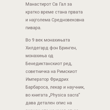
Манастирот Св Гал за
кратко време стана првата
и најголема Средновековна
пивара.
Во 9 век монахињата
Хилдегард фон Бринген,
монахиња од
Бенедиктанскиот ред,
советничка на Римскиот
Император Фридрих
Барбароса, лекар и научник,
во книгата „Physica sacra“
дава детален опис на