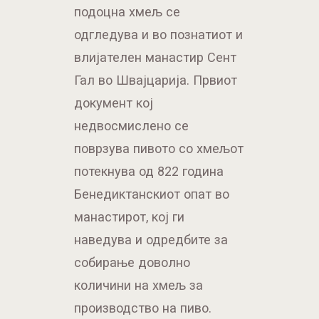
подоцна хмељ се
одгледува и во познатиот и
влијателен манастир Сент
Гал во Швајцарија. Првиот
документ кој
недвосмислено се
поврзува пивото со хмељот
потекнува од 822 година
Бенедиктанскиот опат во
манастирот, кој ги
наведува и одредбите за
собирање доволно
количини на хмељ за
производство на пиво.