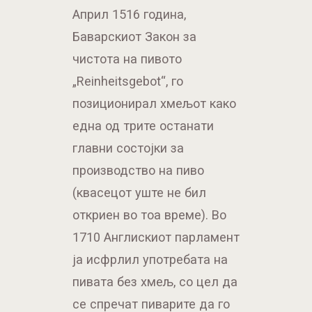
Април 1516 година,
Баварскиот Закон за
чистота на пивото
„Reinheitsgebot“, го
позиционирал хмељот како
една од трите останати
главни состојки за
производство на пиво
(квасецот уште не бил
откриен во тоа време). Во
1710 Англискиот парламент
ја исфрлил употребата на
пивата без хмељ, со цел да
се спречат пиварите да го