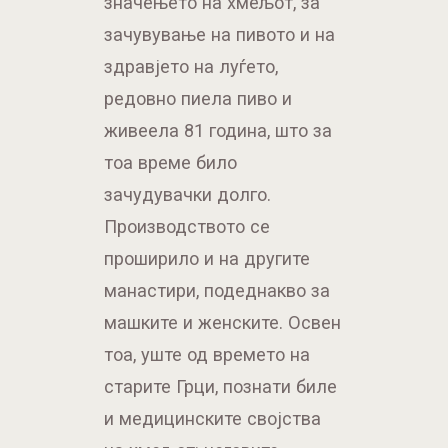
значењето на хмељот, за
зачувување на пивото и на
здравјето на луѓето,
редовно пиела пиво и
живеела 81 година, што за
тоа време било
зачудувачки долго.
Производството се
проширило и на другите
манастири, подеднакво за
машките и женските. Освен
тоа, уште од времето на
старите Грци, познати биле
и медицинските својства