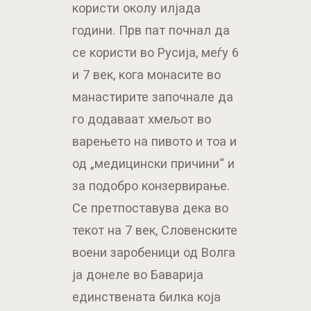
користи околу илјада
години. Прв пат почнал да
се користи во Русија, меѓу 6
и 7 век, кога монасите во
манастирите започнале да
го додаваат хмељот во
варењето на пивото и тоа и
од „медицински причини“ и
за подобро конзервирање.
Се претпоставува дека во
текот на 7 век, Словенските
воени заробеници од Волга
ја донеле во Баварија
единствената билка која