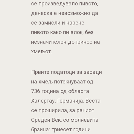
се произведувало пивото,
денеска е невозможно да
се замисли и нарече
пивото како пијалок, без
незначителен допринос на
хмељот.
Првите податоци за засади
на хмељ потекнуваат од
736 година од областа
Халертау, Германија. Веста
се проширила, за раниот
Среден Век, со молневита
брзина: триесет години