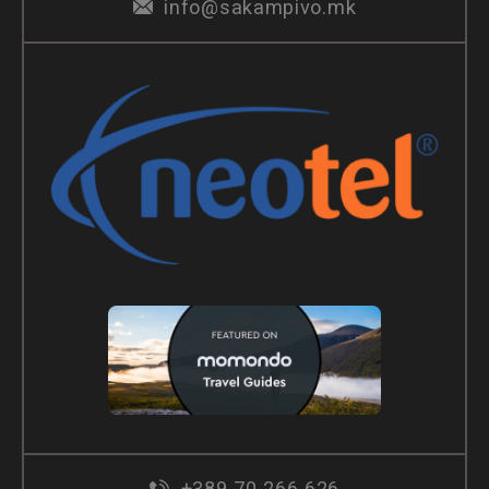
info@sakampivo.mk
+389 70 266 626