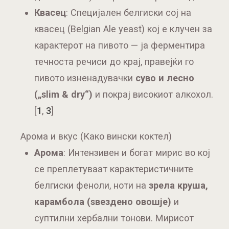
Квасец
: Специјален белгиски сој на
квасец (Belgian Ale yeast) кој е клучен за
карактерот на пивото — ја ферментира
течноста речиси до крај, правејќи го
пивото изненадувачки
суво и лесно
(„slim & dry“)
и покрај високиот алкохол.
[
1
,
3
]
Арома и вкус (Како вински коктел)
Арома
: Интензивен и богат мирис во кој
се преплетуваат карактеристичните
белгиски феноли, ноти на
зрела круша,
карамбола (ѕвездено овошје)
и
суптилни хербални тонови. Мирисот