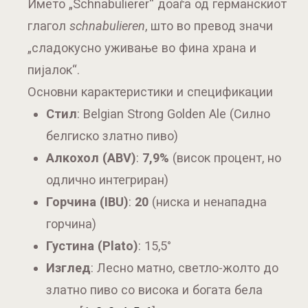
Името „Schnabulierer“ доаѓа од германскиот
глагол
schnabulieren
, што во превод значи
„сладокусно уживање во фина храна и
пијалок“.
Основни карактеристики и спецификации
Стил
: Belgian Strong Golden Ale (Силно
белгиско златно пиво)
Алкохол (ABV)
:
7,9%
(висок процент, но
одлично интегриран)
Горчина (IBU)
:
20
(ниска и ненападна
горчина)
Густина (Plato)
: 15,5°
Изглед
: Лесно матно, светло-жолто до
златно пиво со висока и богата бела