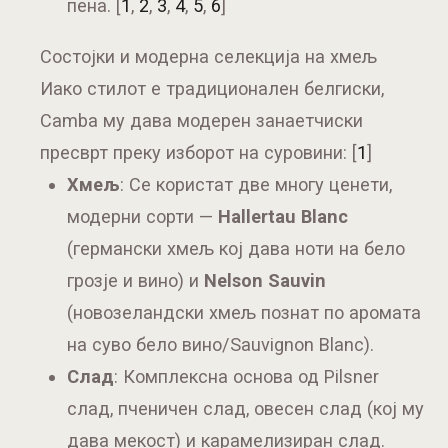
пена.
[
1
,
2
,
3
,
4
,
5
,
6
]
Состојки и модерна селекција на хмељ
Иако стилот е традиционален белгиски,
Camba му дава модерен занаетчиски
пресврт преку изборот на суровини: [
1
]
Хмељ
: Се користат две многу ценети,
модерни сорти —
Hallertau Blanc
(германски хмељ кој дава ноти на бело
грозје и вино) и
Nelson Sauvin
(новозеландски хмељ познат по аромата
на суво бело вино/Sauvignon Blanc).
Слад
: Комплексна основа од Pilsner
слад, пченичен слад, овесен слад (кој му
дава мекост) и карамелизиран слад.