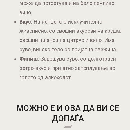
може да потсетува и на бело пенливо
вино.
Вкус
: На непцето е исклучително
живописно, со овошни вкусови на круша,
овошни нијанси на цитрус и вино. Има
суво, винско тело со пријатна свежина.
Финиш
: Завршува суво, со долготраен
ретро-вкус и пријатно затоплување во
грлото од алкохолот
МОЖНО Е И ОВА ДА ВИ СЕ
ДОПАЃА