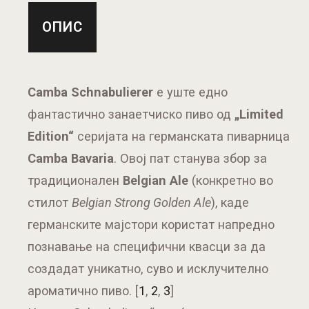
ОПИС
Camba Schnabulierer
е уште едно
фантастично занаетчиско пиво од
„Limited
Edition“
серијата на германската пиварница
Camba Bavaria
. Овој пат станува збор за
традиционален
Belgian Ale
(конкретно во
стилот
Belgian Strong Golden Ale
), каде
германските мајстори користат напредно
познавање на специфични квасци за да
создадат уникатно, суво и исклучително
ароматично пиво. [
1
,
2
,
3
]