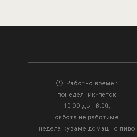
ДОДАДИ ВО КОШНИЧКА
Работно време :
понеделник-петок
10:00 до 18:00,
сабота не работиме
недела куваме домашно пиво