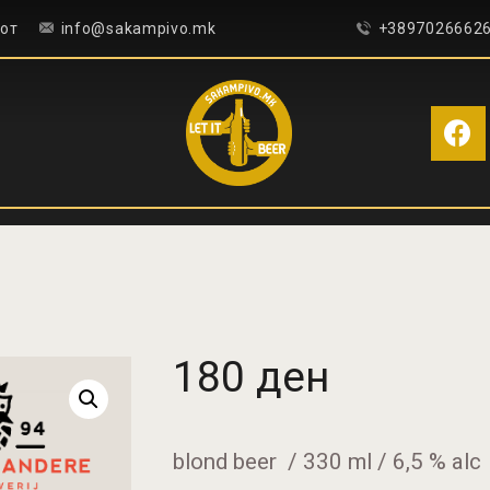
ПОЧЕТНА
сот
info@sakampivo.mk
+3897026662
БЛОГ
КОНТАКТ
ПИВОТЕКА
РЕЦЕНЗИИ
180
ден
blond beer / 330 ml / 6,5 % alc