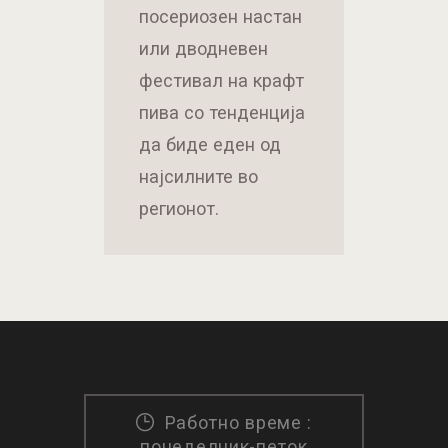
посериозен настан
или дводневен
фестивал на крафт
пива со тенденција
да биде еден од
најсилните во
регионот.
Работно време :
понеделник-петок