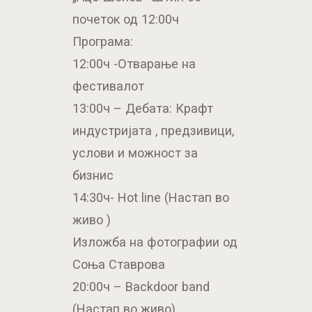
почеток од 12:00ч
Програма:
12:00ч -Отварање на
фестивалот
13:00ч – Дебата: Крафт
индустријата , предзивици,
услови и можност за
бизнис
14:30ч- Hot line (Настап во
живо )
Изложба на фотографии од
Соња Ставрова
20:00ч – Backdoor band
(Настап во живо)