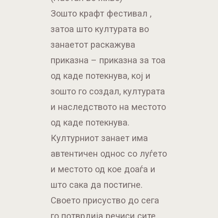
Зошто крафт фестивал ,
затоа што културата во
занаетот раскажува
приказна – приказна за тоа
од каде потекнува, кој и
зошто го создал, културата
и наследството на местото
од каде потекнува.
Културниот занает има
автентичен однос со луѓето
и местото од кое доаѓа и
што сака да постигне.
Своето присуство до сега
го потврдија речиси сите