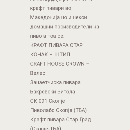
крафт пивари во
Македонија но и некои
домашни производители на
пиво а тоа се:
КРАФТ ПИВАРА СТАР
КОНАК – ШТИП
CRAFT HOUSE CROWN –
Велес
Занаетчиска пивара
Бакревски Битола
СК 091 Скопје
Пиволабс Скопје (ТБА)
Крафт пивара Стар Град
(Скопје-ТБА)