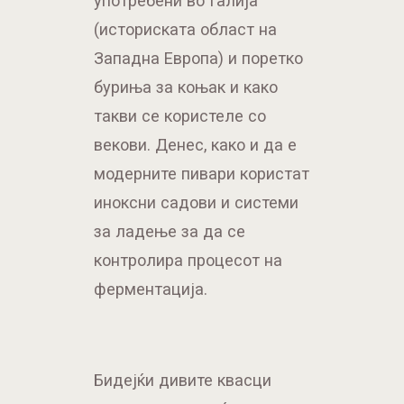
употребени во Галија
(историската област на
Западна Европа) и поретко
буриња за коњак и како
такви се користеле со
векови. Денес, како и да е
модерните пивари користат
иноксни садови и системи
за ладење за да се
контролира процесот на
ферментација.
Бидејќи дивите квасци