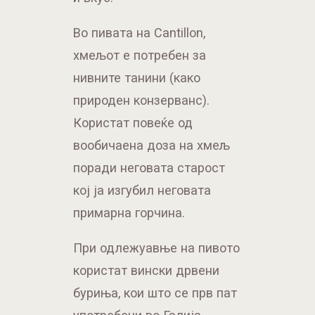
Во пивата на Cantillon,
хмељот е потребен за
нивните танини (како
природен конзерванс).
Користат повеќе од
вообичаена доза на хмељ
поради неговата старост
кој ја изгубил неговата
примарна горчина.
При одлежуавње на пивото
користат вински дрвени
буриња, кои што се прв пат