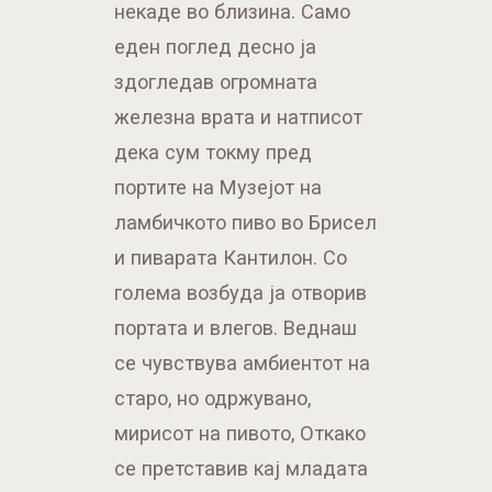
некаде во близина. Само
еден поглед десно ја
здогледав огромната
железна врата и натписот
дека сум токму пред
портите на Музејот на
ламбичкото пиво во Брисел
и пиварата Кантилон. Со
голема возбуда ја отворив
портата и влегов. Веднаш
се чувствува амбиентот на
старо, но одржувано,
мирисот на пивото, Откако
се претставив кај младата