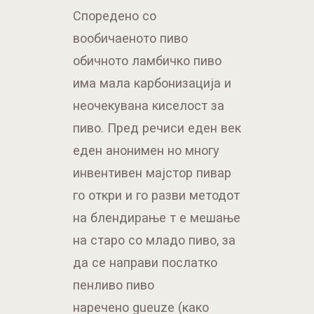
Споредено со
вообичаеното пиво
обичното ламбичко пиво
има мала карбонизација и
неочекувана киселост за
пиво. Пред речиси еден век
еден анонимен но многу
инвентивен мајстор пивар
го откри и го разви методот
на блендирање т е мешање
на старо со младо пиво, за
да се направи послатко
пенливо пиво
наречено gueuze (како