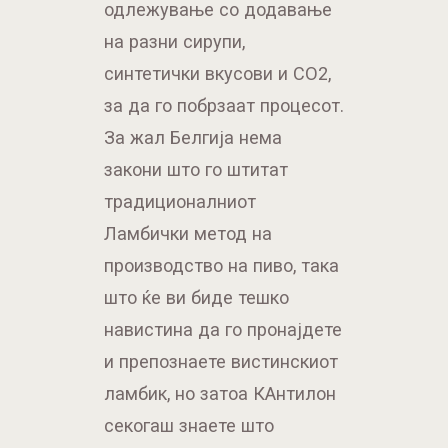
одлежување со додавање
на разни сирупи,
синтетички вкусови и CO2,
за да го побрзаат процесот.
За жал Белгија нема
закони што го штитат
традиционалниот
Ламбички метод на
производство на пиво, така
што ќе ви биде тешко
навистина да го пронајдете
и препознаете вистинскиот
ламбик, но затоа КАнтилон
секогаш знаете што