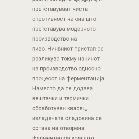
претставуваат чиста
спротивност на она што
претставува модерното
производство на
пиво. Нинвниот пристап се
разликува токму начинот
на производство односно
процесот на ферментација.
Наместо да се додава
вештачки и термички
обработуван квасец,
изладената сладовина се
остава на отворена
ферментација која што