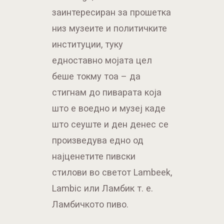
заинтересиран за прошетка
низ музеите и политичките
институции, туку
едноставно мојата цел
беше токму тоа – да
стигнам до пиварата која
што е воедно и музеј каде
што сеуште и ден денес се
произведува едно од
најценетите пивски
стилови во светот Lambeek,
Lambic или Ламбик т. е.
Ламбичкото пиво.