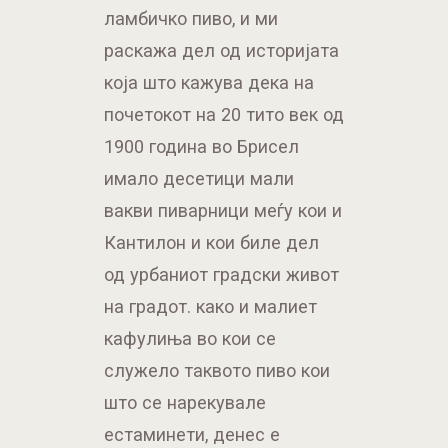
ламбичко пиво, и ми
раскажа дел од историјата
која што кажува дека на
почетокот на 20 тито век од
1900 година во Брисел
имало десетици мали
вакви пиварници меѓу кои и
Кантилон и кои биле дел
од урбаниот градски живот
на градот. како и малиет
кафулиња во кои се
служело таквото пиво кои
што се нарекувале
естаминети, денес е