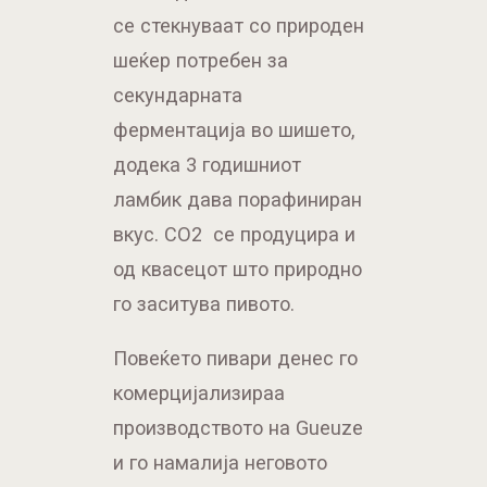
се стекнуваат со природен
шеќер потребен за
секундарната
ферментација во шишето,
додека 3 годишниот
ламбик дава порафиниран
вкус. CO2 се продуцира и
од квасецот што природно
го заситува пивото.
Повеќето пивари денес го
комерцијализираа
производството на Gueuze
и го намалија неговото