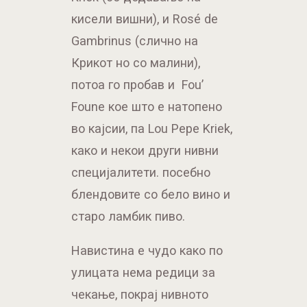
кисели вишни), и Rosé de
Gambrinus (слично на
Крикот но со малини),
потоа го пробав и Fou’
Foune кое што е натопено
во кајсии, па Lou Pepe Kriek,
како и некои други нивни
специјалитети. посебно
блендовите со бело вино и
старо ламбик пиво.
Навистина е чудо како по
улицата нема редици за
чекање, покрај нивното