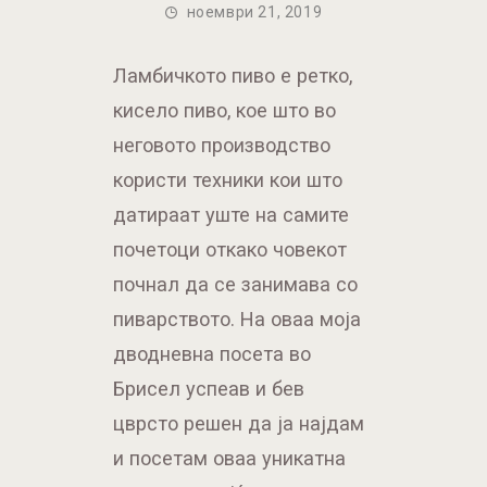
ноември 21, 2019
Ламбичкото пиво е ретко,
кисело пиво, кое што во
неговото производство
користи техники кои што
датираат уште на самите
почетоци откако човекот
почнал да се занимава со
пиварството. На оваа моја
дводневна посета во
Брисел успеав и бев
цврсто решен да ја најдам
и посетам оваа уникатна