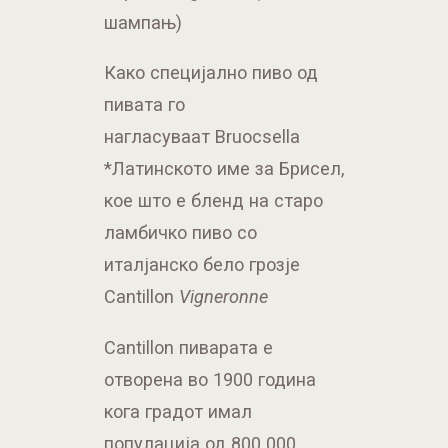
шампањ)
Како специјално пиво од
пивата го
нагласуваат Bruocsella
*Латинското име за Брисел,
кое што е бленд на старо
ламбичко пиво со
италјанско бело грозје
Cantillon
Vigneronne
Cantillon пиварата е
отворена во 1900 година
кога градот имал
популација од 800 000