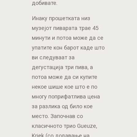
добивате.
Инаку прошетката низ
музејот пиварата трае 45
минути и потоа може да се
упатите кон барот каде што
ви следуваат за
дегустација три пива, а
потоа може да си купите
некое шише кое што е по
многу поприфатлива цена
за разлика од било кое
место. Започнав со
класичното трио Gueuze,
Kriek (со додавање на