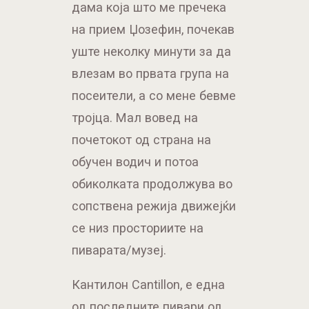
дама која што ме пречека
на прием Џозефин, почекав
уште неколку минути за да
влезам во првата група на
посеители, а со мене бевме
тројца. Мал вовед на
почетокот од страна на
обучен водич и потоа
обиколката продолжува во
сопствена режија движејќи
се низ просториите на
пиварата/музеј.
Кантилон Cantillon, е една
од последните пивари од