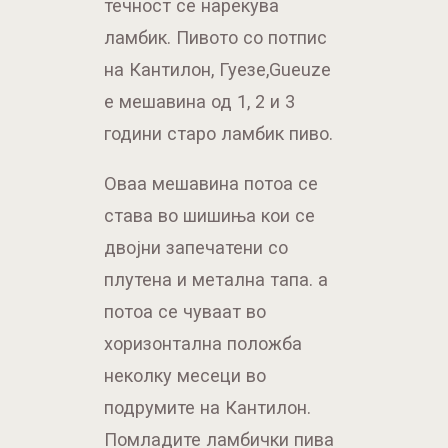
течност се нарекува
ламбик. Пивото со потпис
на Кантилон, Гуезе,Gueuze
е мешавина од 1, 2 и 3
години старо ламбик пиво.
Оваа мешавина потоа се
става во шишиња кои се
двојни запечатени со
плутена и метална тапа. а
потоа се чуваат во
хоризонтална положба
неколку месеци во
подрумите на Кантилон.
Помладите ламбички пива