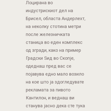
Лоцирана во
индустрискиот дел на
Брисел, областа Андерлехт,
на неколку стотина метри
после железничката
станица во еден комплекс
од згради, како на пример
Градски Ѕид во Скопје,
одеднаш пред вас се
појавува едно мало возило
на кое што ја здогледувате
рекламата за пивото
Кантилон, и веднаш ви
станува јасно дека сте тука