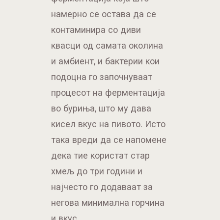
намерно се остава да се
контаминира со диви
квасци од самата околина
и амбиент, и бактерии кои
подоцна го започнуваат
процесот на ферментација
во буриња, што му дава
кисел вкус на пивото. Исто
така вреди да се напомене
дека тие користат стар
хмељ до три години и
најчесто го додаваат за
негова минимална горчина
и вкус.