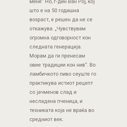
мене“ Но, г-дин Ван Рој, кој
што е на 50 годишна
возраст, е решен да не се
откажува. „Чувствувам
огромна одговорност кон
следната генерација.
Морам да ги пренесам
овие традиции кон нив“. Во
ламбичкото пиво сеуште го
практикува истиот рецепт
со јачменов слад и
несладена пченица, и
техниката која не враќа во
средниот век.