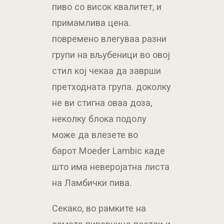
пиво со висок квалитет, и
примамлива цена.
повремено влегуваа разни
групи на вљубеници во овој
стил кој чекаа да заврши
претходната група. доколку
не ви стигна оваа доза,
неколку блока подолу
може да влезете во
барот Moeder Lambic каде
што има неверојатна листа
на Ламбички пива.
Секако, во рамките на