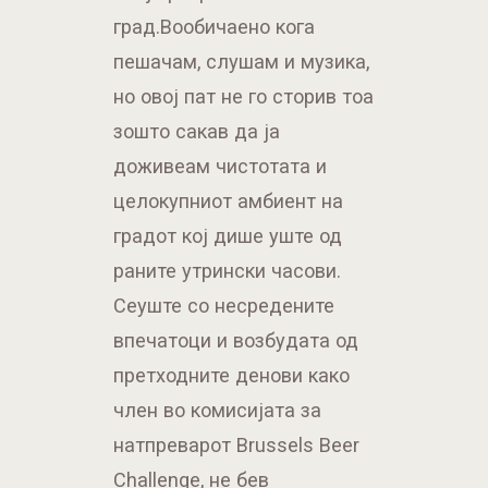
град.Вообичаено кога
пешачам, слушам и музика,
но овој пат не го сторив тоа
зошто сакав да ја
доживеам чистотата и
целокупниот амбиент на
градот кој дише уште од
раните утрински часови.
Сеуште со несредените
впечатоци и возбудата од
претходните денови како
член во комисијата за
натпреварот Brussels Beer
Challenge, не бев