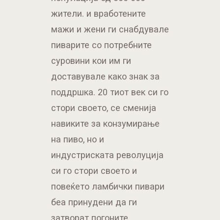
жители. и вработените
мажи и жени ги снабдувале
пиварите со потребните
суровини кои им ги
доставувале како знак за
поддршка. 20 тиот век си го
стори своето, се сменија
навиките за конзумирање
на пиво, но и
индустриската револуција
си го стори своето и
повеќето ламбички пивари
беа принудени да ги
затворат погоните.