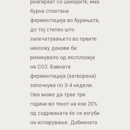
реагираат со шеќерите, има
бурна спонтана
ферментација во бурињата,
до тој степен што
запечатувањето во првите
неколку денови би
ризикувало од експлозија
на СО2. Бавната
ферментација (затворена)
започнува по 3-4 недели.
Ова може да трае три
години во текот на кои 20%
од содржината ќе се изгуби
на испарување. Добиената