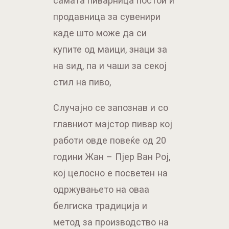
самата пиварница постои и
продавница за сувенири
каде што може да си
купите од маици, знаци за
на ѕид, па и чаши за секој
стил на пиво,
Случајно се запознав и со
главниот мајстор пивар кој
работи овде повеќе од 20
години Жан – Пјер Ван Рој,
кој целосно е посветен на
одржувањето на оваа
белгиска традиција и
метод за производство на