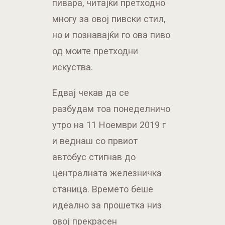
пивара, читајќи претходно
многу за овој пивски стил,
но и познавајќи го ова пиво
од моите претходни
искуства.
Едвај чекав да се
разбудам тоа понеделничо
утро на 11 Ноември 2019 г
и веднаш со првиот
автобус стигнав до
централната железничка
станица. Времето беше
идеално за прошетка низ
овој прекрасен