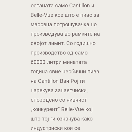
останата само Cantillon и
Belle-Vue кое што е пиво за
масовна потрошувачка но
произведува во рамките на
својот лимит. Со годишно
производство од само
60000 литри минатата
година овие необични пива
на Cantillon Ван Рој ги
нарекува занаетчиски,
споредено со нивниот
„конкурент“ Belle-Vue кој
што тој ги означува како
индустриски кои се