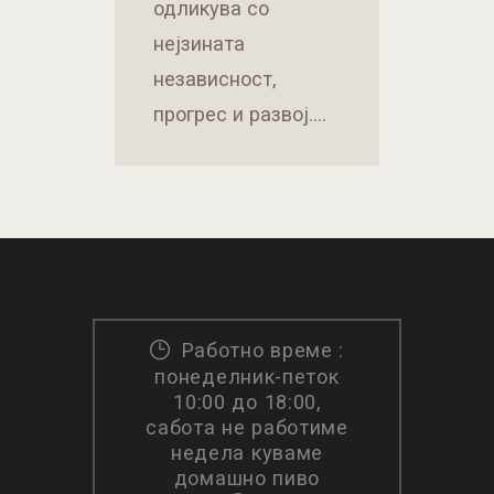
одликува со
нејзината
независност,
прогрес и развој.…
Работно време :
понеделник-петок
10:00 до 18:00,
сабота не работиме
недела куваме
домашно пиво