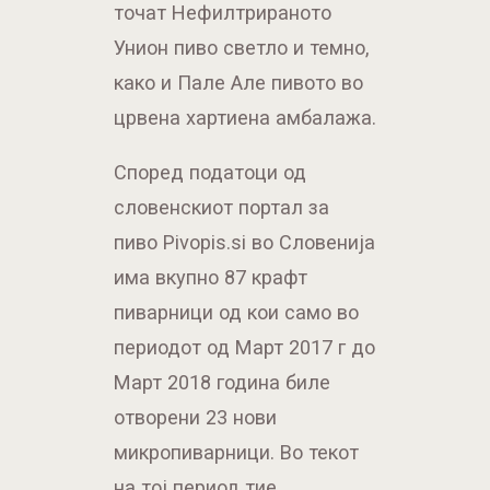
точат Нефилтрираното
Унион пиво светло и темно,
како и Пале Але пивото во
црвена хартиена амбалажа.
Според податоци од
словенскиот портал за
пиво Pivopis.si во Словенија
има вкупно 87 крафт
пиварници од кои само во
периодот од Март 2017 г до
Март 2018 година биле
отворени 23 нови
микропиварници. Во текот
на тој период тие