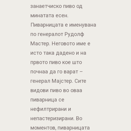
занаетчиско пиво од
минатата есен.
Пиварницата е именувана
по генералот Рудолф
Мастер. Неговото име е
исто така дадено и на
првото пиво кое што
почнаа да го варат –
генерал Мајстер. Сите
видови пиво во оваа
пиварница се
нефилтрирани и
непастеризирани. Во
моментов, пиварницата