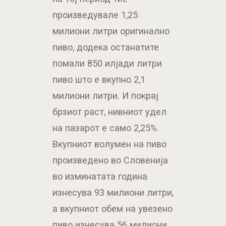
произведувале 1,25
милиони литри оригинално
пиво, додека останатите
помали 850 илјади литри
пиво што е вкупно 2,1
милиони литри. И покрај
брзиот раст, нивниот удел
на пазарот е само 2,25%.
Вкупниот волумен на пиво
произведенo во Словенија
во изминатата година
изнесува 93 милиони литри,
а вкупниот обем на увезено
пиво изнесува 56 милиони