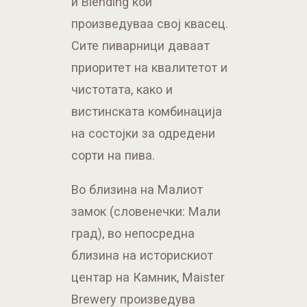
и Blending кои
произведуваа свој квасец.
Сите пиварници даваат
приоритет на квалитетот и
чистотата, како и
вистинската комбинација
на состојки за одредени
сорти на пива.
Во близина на Малиот
замок (словенечки: Мали
град), во непосредна
близина на историскиот
центар на Камник, Maister
Brewery произведува