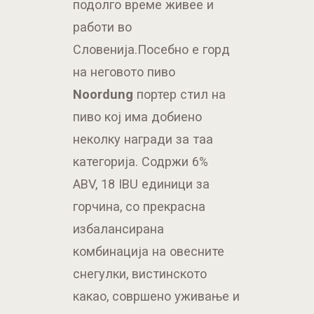
подолго време живее и
работи во
Словенија.Посебно е горд
на неговото пиво
Noordung
портер стил на
пиво кој има добиено
неколку награди за таа
категорија. Содржи 6%
ABV, 18 IBU единици за
горчина, со прекрасна
избалансирана
комбинација на овесните
снегулки, вистинското
какао, совршено уживање и