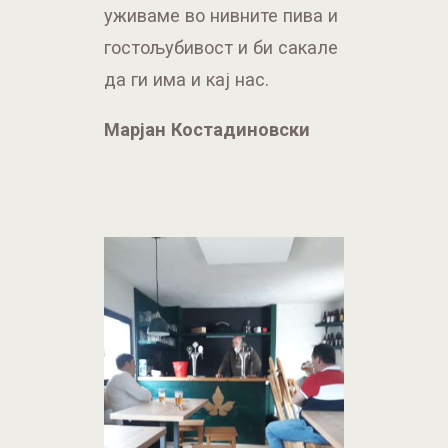
уживаме во нивните пива и
гостољубивост и би сакале
да ги има и кај нас.
Марјан Костадиновски