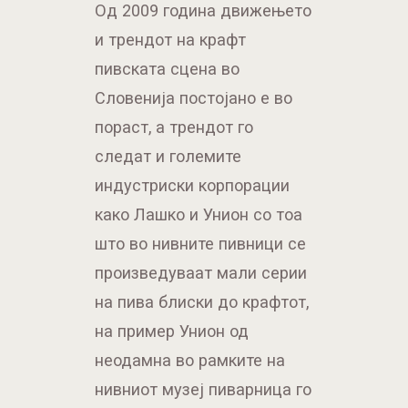
Од 2009 година движењето
и трендот на крафт
пивската сцена во
Словенија постојано е во
пораст, а трендот го
следат и големите
индустриски корпорации
како Лашко и Унион со тоа
што во нивните пивници се
произведуваат мали серии
на пива блиски до крафтот,
на пример Унион од
неодамна во рамките на
нивниот музеј пиварница го