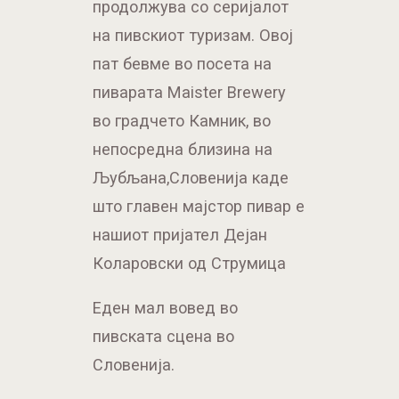
продолжува со серијалот
на пивскиот туризам. Овој
пат бевме во посета на
пиварата Maister Brewery
во градчето Камник, во
непосредна близина на
Љубљана,Словенија каде
што главен мајстор пивар е
нашиот пријател Дејан
Коларовски од Струмица
Еден мал вовед во
пивската сцена во
Словенија.