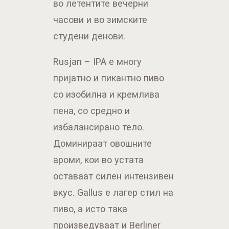
во летентите вечерни
часови и во зимските
студени денови.
Rusjan – IPA е многу
пријатно и пикантно пиво
со изобилна и кремлива
пена, со средно и
избалансирано тело.
Доминираат овошните
ароми, кои во устата
оставаат силен интензивен
вкус. Gallus е лагер стил на
пиво, а исто така
произведуваат и Berliner