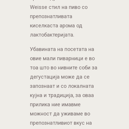
Weisse стил на пиво со
препознатливата
киселкаста арома од
лактобактеријата.
Убавината на посетата на
овие мали пиварници е во
тоа што во нивните соби за
дегустација може да се
запознаат и со локалната
кујна и традиција, за оваа
прилика ние имавме
можност да уживаме во
препознатливиот вкус на