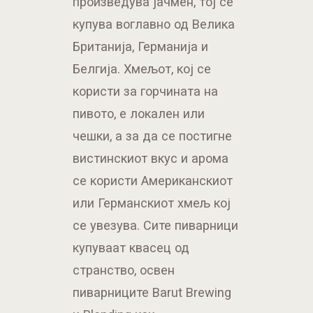
произведува јачмен, тој се
купува воглавно од Велика
Британија, Германија и
Белгија. Хмељот, кој се
користи за горчината на
пивото, е локален или
чешки, а за да се постигне
вистинскиот вкус и арома
се користи Американскиот
или Германскиот хмељ кој
се увезува. Сите пиварници
купуваат квасец од
странство, освен
пиварниците Barut Brewing