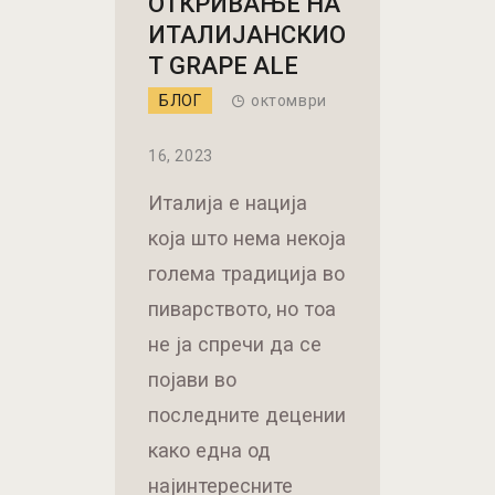
ОТКРИВАЊЕ НА
ИТАЛИЈАНСКИО
Т GRAPE ALE
БЛОГ
октомври
16, 2023
Италија е нација
која што нема некоја
голема традиција во
пиварството, но тоа
не ја спречи да се
појави во
последните децении
како една од
најинтересните