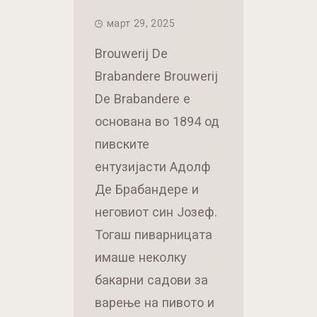
март 29, 2025
Brouwerij De
Brabandere Brouwerij
De Brabandere е
основана во 1894 од
пивските
ентузијасти Адолф
Де Брабандере и
неговиот син Јозеф.
Тогаш пиварницата
имаше неколку
бакарни садови за
варење на пивото и