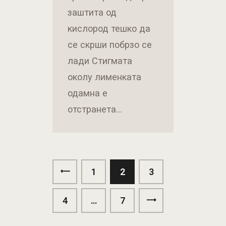
заштита од
кислород тешко да
се скрши побрзо се
лади Стигмата
околу лименката
одамна е
отстранета…
<
1
2
3
4
…
>
7