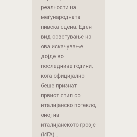
реалности на
меѓународната
пивска сцена. Еден
вид осветување на
ова искачување
дојде во
последниве години,
кога официјално
беше признат
првиот стил со
италијанско потекло,
оној на
италијанското грозје
(ИГА)…