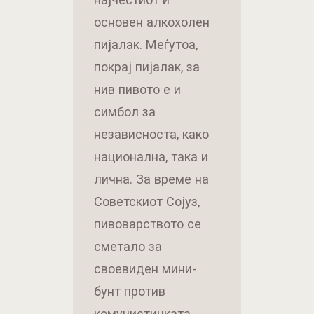
основен алкохолен
пијалак. Меѓутоа,
покрај пијалак, за
нив пивото е и
симбол за
независноста, како
национална, така и
лична. За време на
Советскиот Сојуз,
пивоварството се
сметало за
своевиден мини-
бунт против
комунистичката