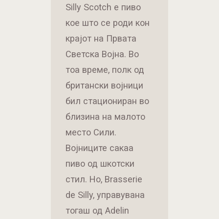
Silly Scotch е пиво
кое што се роди кон
крајот на Првата
Светска Војна. Во
тоа време, полк од
британски војници
бил стациониран во
близина на малото
место Сили.
Војниците сакаа
пиво од шкотски
стил. Но, Brasserie
de Silly, управувана
тогаш од Adelin