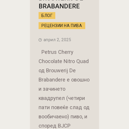
BRABANDERE
БЛОГ
РЕЦЕНЗИИ НА ПИВА
април 2, 2025
Petrus Cherry
Chocolate Nitro Quad
од Brouwerij De
Brabandere е овошно
и зачинето
квадрупел (четири
пати повеќе слад од
вообичаено) пиво, и
според BJCP