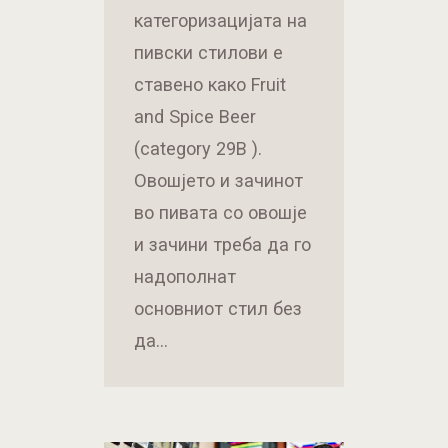
категоризацијата на
пивски стилови е
ставено како Fruit
and Spice Beer
(category 29B ).
Овошјето и зачинот
во пивата со овошје
и зачини треба да го
надополнат
основниот стил без
да…