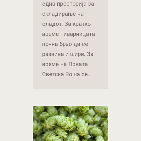
една просторија за
складирање на
сладот. За кратко
време пиварницата
почна брзо да се
развива и шири. За
време на Првата
Светска Војна се…