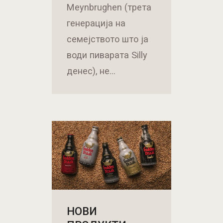
Meynbrughen (трета
генерација на
семејството што ја
води пиварата Silly
денес), не…
НОВИ