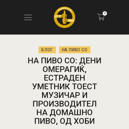
0
ПОЧЕТНА
БЛОГ
НА ПИВО СО
БЛОГ
НА ПИВО СО: ДЕНИ
КОНТАКТ
ОМЕРАГИЌ,
ПИВОТЕКА
ЕСТРАДЕН
РЕЦЕНЗИИ
УМЕТНИК ТОЕСТ
МУЗИЧАР И
ПРОИЗВОДИТЕЛ
НА ДОМАШНО
ПИВО, ОД ХОБИ