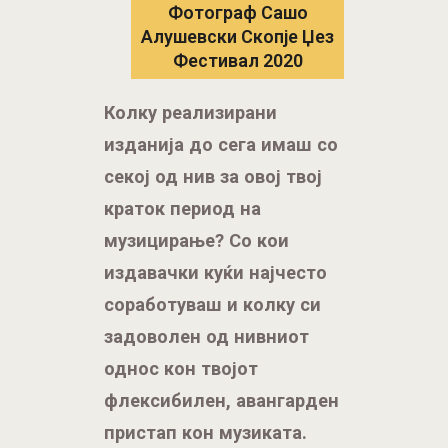
Фотограф Сашо
Алушевски Скопје Џез
Фестивал 2020
Колку реализирани
изданија до сега имаш со
секој од нив за овој твој
краток период на
музицирање? Со кои
издавачки куќи најчесто
соработуваш и колку си
задоволен од нивниот
однос кон твојот
флексибилен, авангарден
пристап кон музиката.