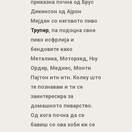
пиво исфрлија и
бендовите како
Металика, Моторхед, Њу
Ордер, Меднес, Монти
Пајтон итн итн. Колку што
те познавам и ти се
заинтересира за
домашното пиварство.
Од кога почна да се
бавиш со ова хоби ки се
твоите први впечатоци и
импресии и што најчесто
вариш.
За домашно пиварство