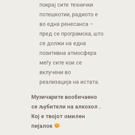
покрај сите технички
потешкотии, радиото е
во една ренесанса –
пред се програмска, што
се должи на една
позитивна атмосфера
меѓу сите кои се
вклучени во
реализација на истата.
Музичарите вообичаено
се љубители на алкохол .
Kој е твојот омилен
пијалок