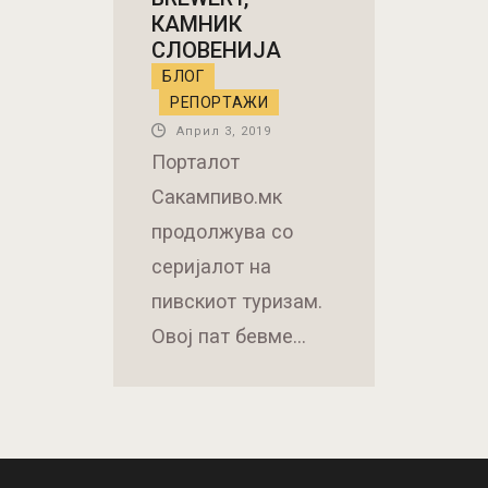
Порталот
Сакампиво.мк
продолжува со
серијалот на
пивскиот туризам.
Овој пат бевме…
Работно време :
понеделник-петок
10:00 до 18:00,