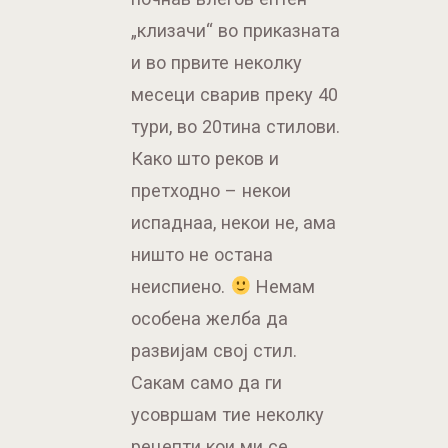
Како што реков и
претходно – некои
испаднаа, некои не, ама
ништо не остана
неиспиено.
Немам
особена желба да
развијам свој стил.
Сакам само да ги
усовршам тие неколку
рецепти кои ми се
допаѓаат. Повремено да
пробам и нешто
различно.