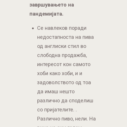
недостапноста на пива
од англиски стил во
слободна продажба,
интересот кон самото
хоби како хоби, и и
задоволството од тоа
да имаш нешто
различно да споделиш
со пријателите. .
Различно пиво, нели. На
вино не сум голем
љубител.Ќе учествувам
обавезно, само да имам
нешто вредно за