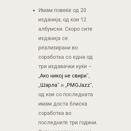
Имам повеќе од 20
изданија, од кои 12
албумски. Скоро сите
изданија се
реализирани во
соработка со една од
три издавачки куќи –
„
Ако никој не свири
“,
„
Шарла
“ и „
PMGJazz
“,
од кои со последната
имам доста блиска
соработка во
последните три години.