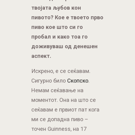
доживуваш од денешен
аспект.
Искрено, е се сеќавам.
Сигурно било
Скопско
.
Немам сеќавање на
моментот. Она на што се
сеќавам е првиот пат кога
ми се допадна пиво –
точен Guinness, на 17
години. Брзо после тоа и
Пива кои сега се лесно
достапни, но тогаш ми беа
врата кон цел нов свет. Од