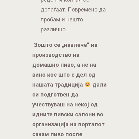
Зошто се „навлече“ на
производство на
домашно пиво, а не на
вино кое што е дел од
нашата традиција
дали
си подготвен да
учествуваш на некој од
идните пивски салони во
организација на порталот
сакам пиво после
завршувањето на
пандемијата.
Се навлеков поради