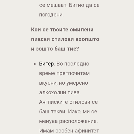
пивски стилови воопшто
и зошто баш тие?
Битер
. Во последно
време претпочитам
вкусни, но умерено
алкохолни пива.
Англиските стилови се
баш такви. Иако, ми се
менува расположение.
Имам особен афинитет
према белгиските пива,
особено во стилот на Ја
наоѓам убавината во
секое пиво. Во некое