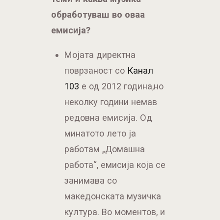
обработуваш во оваа
емисија?
Мојата директна
поврзаност со
Канал
103
е од 2012 година,но
неколку години немав
редовна емисија. Од
минатото лето ја
работам „Домашна
работа“, емисија која се
занимава со
македонската музичка
култура. Во моментов, и