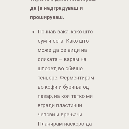
сум и сега. Како што
може да се види на
сликата – варам на
шпорет, во обично
тенџере. Ферментирам
во кофи и буриња од
пазар, на кои татко ми
вгради пластични
чепови и врењачи.
Планирам наскоро да
купам електричен казан
со електронска
контрола на
температура, како би си