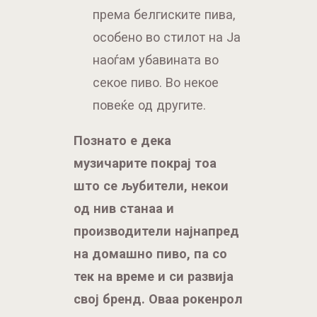
повеќе од другите.
Познато е дека
музичарите покрај тоа
што се љубители, некои
од нив станаа и
производители најнапред
на домашно пиво, па со
тек на време и си развија
свој бренд. Оваа рокенрол
приказна почна од Брус
Дикинсон од Ајрон
Мејден со неговото пиво
Трупер
, па подоцна свое