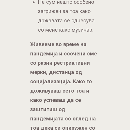
Не сум нешто особено
загрижен за тоа како
државата се однесува
со мене како музичар.
Живееме во време на
пандемија и соочени сме
со разни рестриктивни
мерки, дистанца од
социјализација. Како го
доживуваш сето тоа и
како успеваш да се
заштитиш од
пандемијата со оглед на
тоа дека си опкружен со