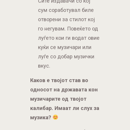
Сите издавачи со кој
сум соработувал биле
отворени за стилот кој
го негувам. Повеќето од
луѓето кои ги водат овие
куќи се музичари или
луѓе со добар музички
вкус.
Каков е твојот став во
односот на државата кон
музичарите од твојот
калибар. Имаат ли слух за
музика?