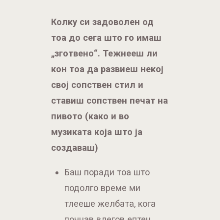
кон тоа да развиеш некој
свој сопствен стил и
ставиш сопствен печат на
пивото (како и во
музиката која што ја
создаваш)
Баш поради тоа што
подолго време ми
тлееше желбата, кога
почнав влегов ептен
„клизачи“ во приказната
и во првите неколку
месеци сварив преку 40
тури, во 20тина стилови.