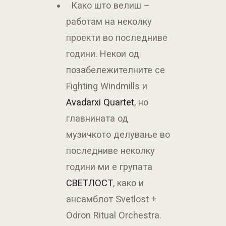
Како што велиш –
работам на неколку
проекти во последниве
години. Некои од
позабележителните се
Fighting Windmills и
Avadarxi Quartet
, но
главнината од
музичкото делување во
последниве неколку
години ми е групата
СВЕТЛОСТ
, како и
ансамблот Svetlost +
Odron Ritual Orchestra.