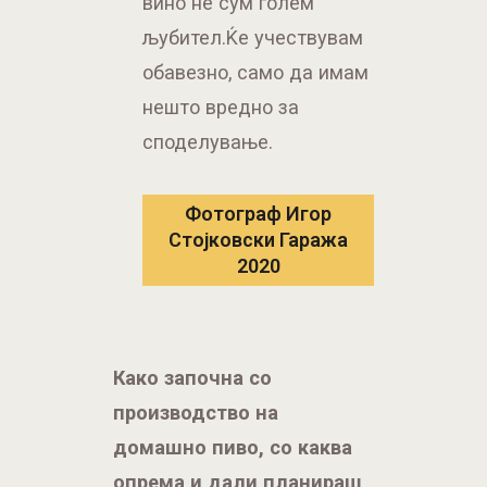
споделување.
Фотограф Игор
Стојковски Гаража
2020
Како започна со
производство на
домашно пиво, со каква
опрема и дали планираш
да ја надградуваш и
прошируваш.
Почнав вака, како што