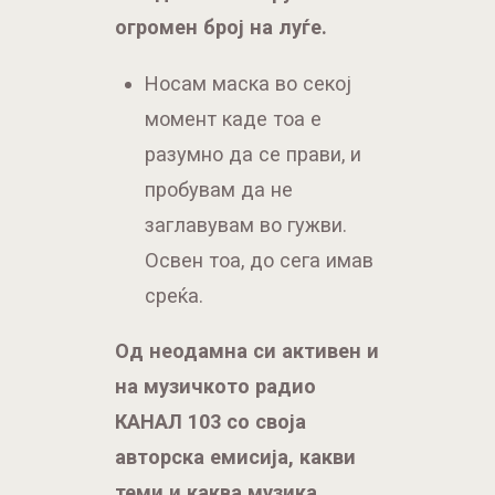
огромен број на луѓе.
Носам маска во секој
момент каде тоа е
разумно да се прави, и
пробувам да не
заглавувам во гужви.
Освен тоа, до сега имав
среќа.
Од неодамна си активен и
на музичкото радио
КАНАЛ 103 со своја
авторска емисија, какви
теми и каква музика