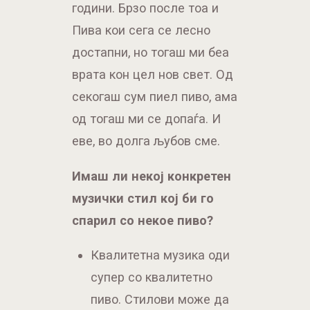
секогаш сум пиел пиво, ама
од тогаш ми се допаѓа. И
еве, во долга љубов сме.
Имаш ли некој конкретен
музички стил кој би го
спарил со некое пиво?
Квалитетна музика оди
супер со квалитетно
пиво. Стилови може да
се мешаат. Битно да се
погодени.
Кои се твоите омилени