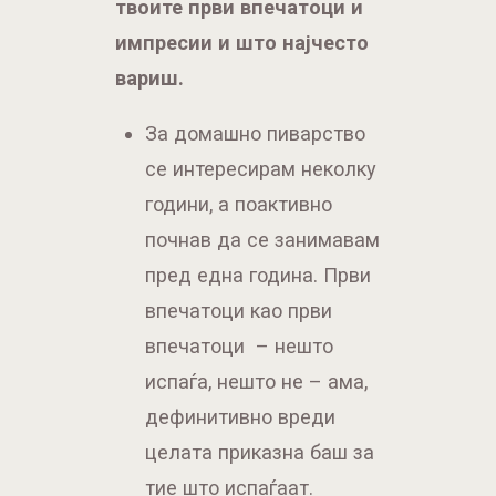
се интересирам неколку
години, а поактивно
почнав да се занимавам
пред една година. Први
впечатоци као први
впечатоци – нешто
испаѓа, нешто не – ама,
дефинитивно вреди
целата приказна баш за
тие што испаѓаат.
Колку си задоволен од
тоа до сега што го имаш
„зготвено“. Тежнееш ли