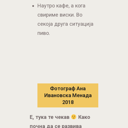
Наутро кафе, a кога
свириме виски. Во
секоја друга ситуација
пиво.
Фотограф Ана
Ивановска Менада
2018
E, тука те чекав
Како
почна да се развива
твојата љубов кон
пивото? Кое е твоето прво
пиво кое што си го
пробал и како тоа го