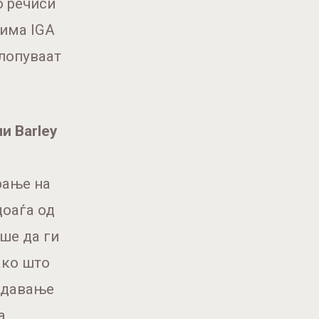
о речиси
 има IGA
клопуваат
и Barley
рање на
доаѓа од
аше да ги
ако што
додавање
а