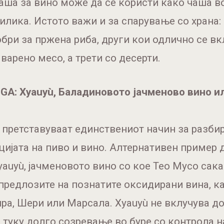
аша за вино може да се користи како чаша в
рилика. Истото важи и за спарување со храна:
обри за пржена риба, други кои одлично се в
 варено месо, а трети со десерти.
IGA: Xyauyù, Баладиновото јачменово вино ил
 претставуваат единствениот начин за разби
ијата на пиво и вино. Алтернативен пример 
Xyauyù, јачменовото вино со кое Тео Мусо сак
предлозите на познатите оксидирани вина, к
ра, Шери или Марсала. Xyauyù не вклучува 
е, туку долго созревање во буре со контрола н