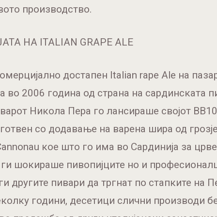
вото производство.
АТА НА ITALIAN GRAPE ALE
омерцијално достапен Italian rape Ale на паза
а во 2006 година од страна на сардинската 
пиварот Никола Пера го лансираше својот BB10,
иготвен со додавање на варена шира од грозј
Cannonau кое што го има во Сардинија за црве
 ги шокираше пивопијците но и професионалц
 ги другите пивари да тргнат по стапките на П
еколку години, десетици слични производи б