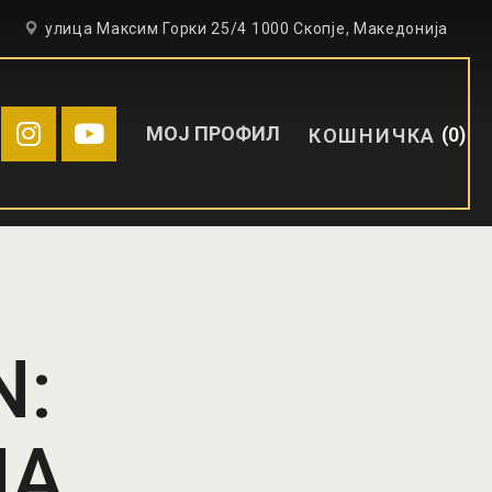
6
улица Максим Горки 25/4 1000 Скопје, Македонија
МОЈ ПРОФИЛ
0
КОШНИЧКА
N:
НА