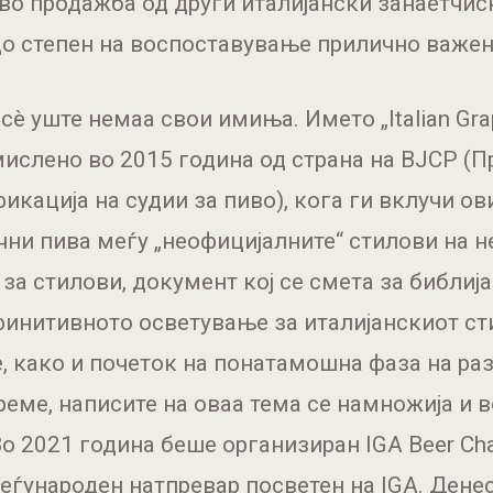
во продажба од други италијански занаетчис
до степен на воспоставување прилично важен
 сè уште немаа свои имиња. Името „Italian Gra
ислено во 2015 година од страна на BJCP (
фикација на судии за пиво), кога ги вклучи ов
ни пива меѓу „неофицијалните“ стилови на н
 за стилови, документ кој се смета за библија
инитивното осветување за италијанскиот ст
 како и почеток на понатамошна фаза на разв
реме, написите на оваа тема се намножија и 
Во 2021 година беше организиран IGA Beer Cha
еѓународен натпревар посветен на IGA. Денес