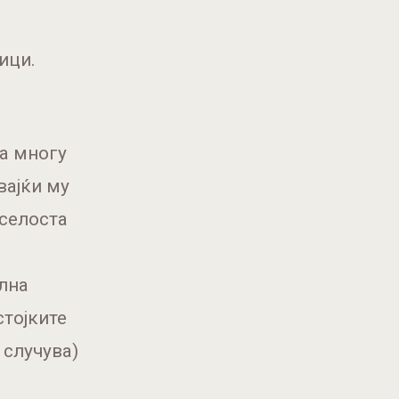
ици.
ва многу
вајќи му
иселоста
олна
стојките
 случува)