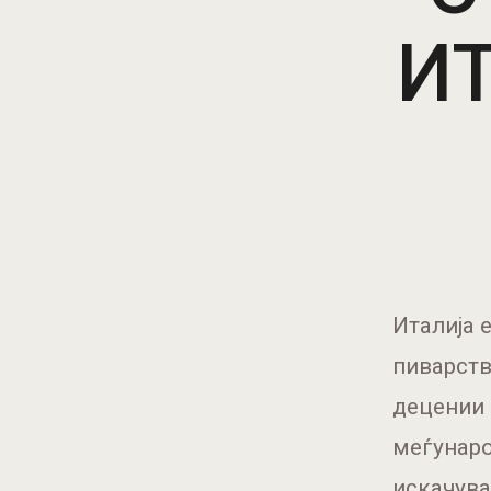
И
Италија 
пиварств
децении 
меѓунаро
искачува