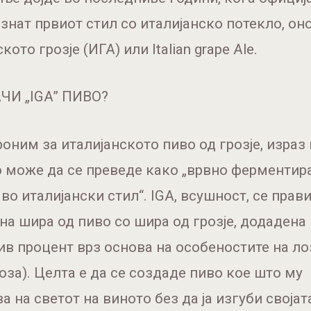
знат првиот стил со италијанско потекло, оно
кото грозје (ИГА) или Italian grape Ale.
ЧИ „IGA” ПИВО?
роним за италијанското пиво од грозје, израз 
 може да се преведе како „врвно ферментир
 во италијански стил“. IGA, всушност, се прав
а шира од пиво со шира од грозје, додадена
в процент врз основа на особеностите на ло
оза). Целта е да се создаде пиво кое што му
а на светот на виното без да ја изгуби своја