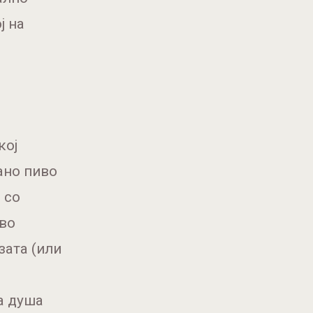
ј на
кој
ано пиво
и со
 во
зата (или
та душа