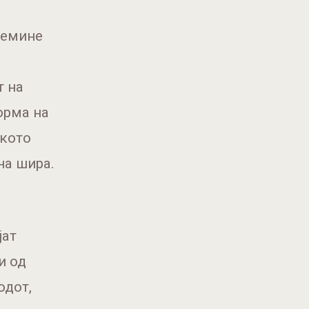
ремине
т на
орма на
ското
на шира.
јат
и од
одот,