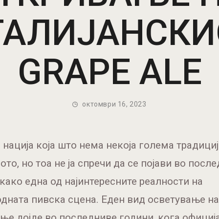
ТАЛИЈАНСКИ
GRAPE ALE
октомври 16, 2023
е нација која што нема некоја голема традициј
ото, но тоа не ја спречи да се појави во посл
како една од најинтересните реалности на
дната пивска сцена. Еден вид осветување на
ње дојде во последниве години, кога официј