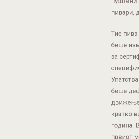
пуштени 
пивари, 
Тие пива
беше изм
за серти
специфич
Упатства
беше деф
движење,
кратко в
година. 
првиот м