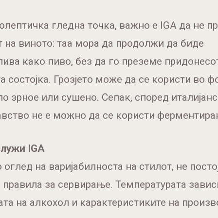
олептичка гледна точка, важно е IGA да не п
т на виното: таа мора да продолжи да биде
ива како пиво, без да го преземе придонесо
а состојка. Грозјето може да се користи во ф
ло зрное или сушено. Сепак, според италијан
вство не е можно да се користи ферментира
служи IGA
со оглед на варијабилноста на стилот, не посто
 правила за сервирање. Температурата завис
та на алкохол и карактеристиките на произв