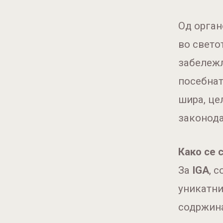
Од орган
во свето
забележл
посебнат
шира, це
законода
Како се 
За
IGA
, 
уникатни
содржина