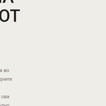
ОТ
а во
едните
 ова
ално