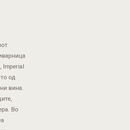
рот
пиварница
 Imperial
ето од
ни вина.
ите,
ера. Во
еа