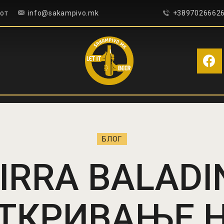
ПОЧЕТНА
сот
info@sakampivo.mk
+3897026662
БЛОГ
КОНТАКТ
ПИВОТЕКА
РЕЦЕНЗИИ
БЛОГ
IRRA BALADI
ТКРИВАЊЕ 