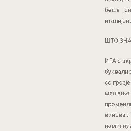
беше при
италијанс
ШТО ЗНА
ИГА е ак
буквално
со грозје
мешање н
променли
винова л
намигнув