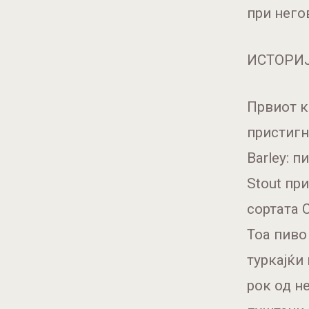
при него
ИСТОРИЈ
Првиот к
пристигн
Barley: 
Stout пр
сортата 
Тоа пиво
туркајќи
рок од н