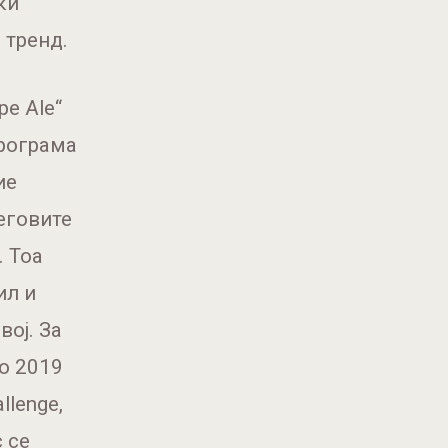
ки
 тренд.
pe Ale“
Програма
ие
еговите
. Тоа
ил и
ој. За
во 2019
llenge,
 се