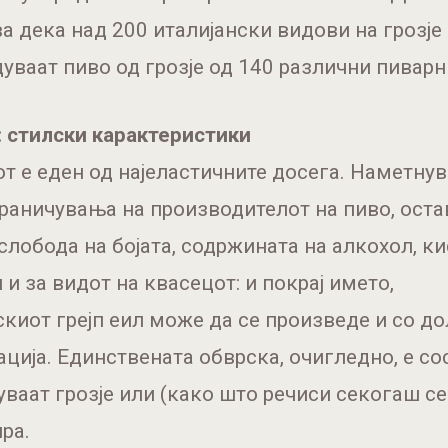
а дека над 200 италијански видови на грозје
уваат пиво од грозје од 140 различни пиварн
: стилски карактеристики
от е еден од најеластичните досега. Наметну
раничувања на производителот на пиво, оста
слобода на бојата, содржината на алкохол, к
 и за видот на квасецот: и покрај името,
скиот грејп еил може да се произведе и со д
ција. Единствената обврска, очигледно, е со
уваат грозје или (како што речиси секогаш се
ра.