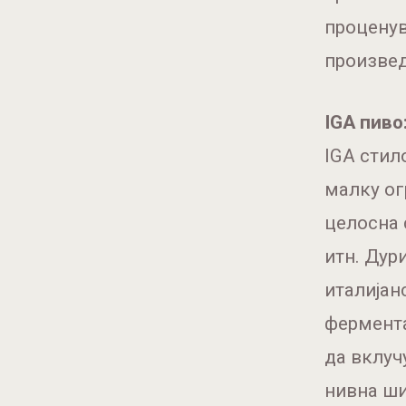
проценув
произвед
IGA пиво
IGA стил
малку ог
целосна 
итн. Дури
италијан
фермента
да вклуч
нивна ши