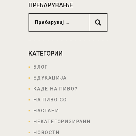
C
V
ПРЕБАРУВАЊЕ
H
.
I
A
G
N
A
T
D
I
V
КАТЕГОРИИ
O
I
N
E
БЛОГ
W
ЕДУКАЦИЈА
S
КАДЕ НА ПИВО?
N
НА ПИВО СО
A
НАСТАНИ
V
НЕКАТЕГОРИЗИРАНИ
I
НОВОСТИ