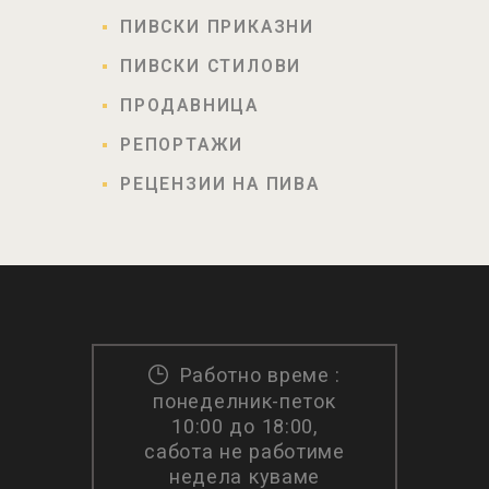
G
ПИВСКИ ПРИКАЗНИ
A
T
ПИВСКИ СТИЛОВИ
I
ПРОДАВНИЦА
O
РЕПОРТАЖИ
N
РЕЦЕНЗИИ НА ПИВА
Работно време :
понеделник-петок
10:00 до 18:00,
сабота не работиме
недела куваме